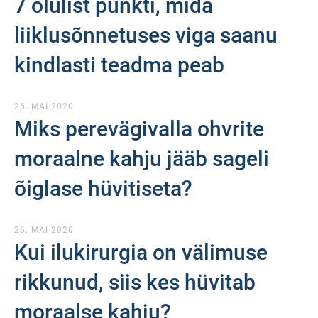
7 olulist punkti, mida
liiklusõnnetuses viga saanu
kindlasti teadma peab
26. MAI 2020
Miks perevägivalla ohvrite
moraalne kahju jääb sageli
õiglase hüvitiseta?
26. MAI 2020
Kui ilukirurgia on välimuse
rikkunud, siis kes hüvitab
moraalse kahju?