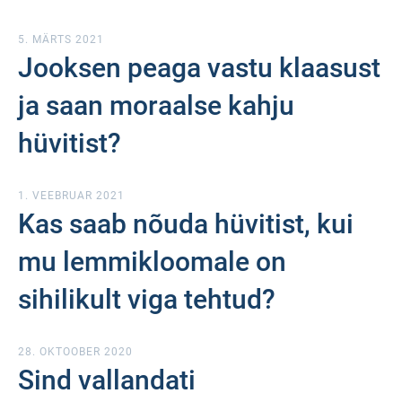
5. MÄRTS 2021
Jooksen peaga vastu klaasust
ja saan moraalse kahju
hüvitist?
1. VEEBRUAR 2021
Kas saab nõuda hüvitist, kui
mu lemmikloomale on
sihilikult viga tehtud?
28. OKTOOBER 2020
Sind vallandati