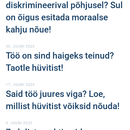
diskrimineerival põhjusel? Sul
on õigus esitada moraalse
kahju nõue!
30. JUUNI 2020
Töö on sind haigeks teinud?
Taotle hüvitist!
17. JUUNI 2020
Said töö juures viga? Loe,
millist hüvitist võiksid nõuda!
9. JUUNI 2020