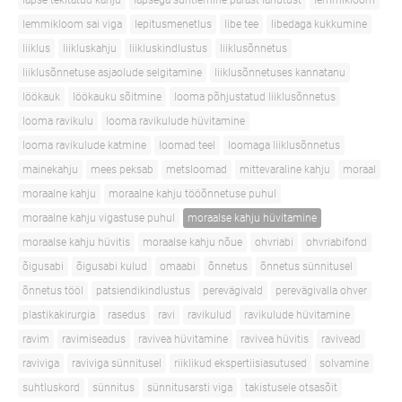
lapse tekitatud kahju
lapsega suhtlemine pärast lahutust
lemmikloom
lemmikloom sai viga
lepitusmenetlus
libe tee
libedaga kukkumine
liiklus
liikluskahju
liikluskindlustus
liiklusõnnetus
liiklusõnnetuse asjaolude selgitamine
liiklusõnnetuses kannatanu
löökauk
löökauku sõitmine
looma põhjustatud liiklusõnnetus
looma ravikulu
looma ravikulude hüvitamine
looma ravikulude katmine
loomad teel
loomaga liiklusõnnetus
mainekahju
mees peksab
metsloomad
mittevaraline kahju
moraal
moraalne kahju
moraalne kahju tööõnnetuse puhul
moraalne kahju vigastuse puhul
moraalse kahju hüvitamine
moraalse kahju hüvitis
moraalse kahju nõue
ohvriabi
ohvriabifond
õigusabi
õigusabi kulud
omaabi
õnnetus
õnnetus sünnitusel
õnnetus tööl
patsiendikindlustus
perevägivald
perevägivalla ohver
plastikakirurgia
rasedus
ravi
ravikulud
ravikulude hüvitamine
ravim
ravimiseadus
ravivea hüvitamine
ravivea hüvitis
ravivead
raviviga
raviviga sünnitusel
riiklikud ekspertiisiasutused
solvamine
suhtluskord
sünnitus
sünnitusarsti viga
takistusele otsasõit