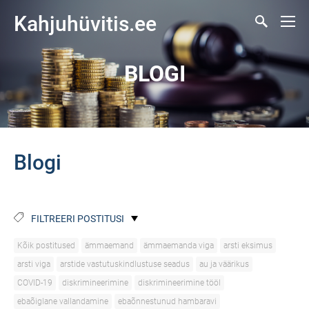
Kahjuhüvitis.ee
BLOGI
Blogi
FILTREERI POSTITUSI
Kõik postitused
ämmaemand
ämmaemanda viga
arsti eksimus
arsti viga
arstide vastutuskindlustuse seadus
au ja väärikus
COVID-19
diskrimineerimine
diskrimineerimine tööl
ebaõiglane vallandamine
ebaõnnestunud hambaravi