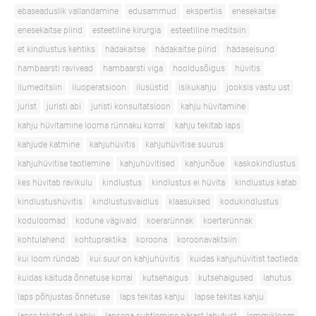
ebaseaduslik vallandamine
edusammud
ekspertiis
enesekaitse
enesekaitse piirid
esteetiline kirurgia
esteetiline meditsiin
et kindlustus kehtiks
hädakaitse
hädakaitse piirid
hädaseisund
hambaarsti ravivead
hambaarsti viga
hooldusõigus
hüvitis
ilumeditsiin
iluoperatsioon
ilusüstid
isikukahju
jooksis vastu ust
jurist
juristi abi
juristi konsultatsioon
kahju hüvitamine
kahju hüvitamine looma rünnaku korral
kahju tekitab laps
kahjude katmine
kahjuhüvitis
kahjuhüvitise suurus
kahjuhüvitise taotlemine
kahjuhüvitised
kahjunõue
kaskokindlustus
kes hüvitab ravikulu
kindlustus
kindlustus ei hüvita
kindlustus katab
kindlustushüvitis
kindlustusvaidlus
klaasuksed
kodukindlustus
koduloomad
kodune vägivald
koerarünnak
koerterünnak
kohtulahend
kohtupraktika
koroona
koroonavaktsiin
kui loom ründab
kui suur on kahjuhüvitis
kuidas kahjuhüvitist taotleda
kuidas käituda õnnetuse korral
kutsehaigus
kutsehaigused
lahutus
laps põhjustas õnnetuse
laps tekitas kahju
lapse tekitas kahju