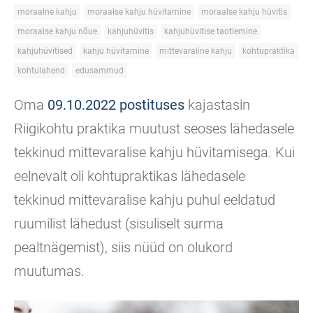
moraalne kahju
moraalse kahju hüvitamine
moraalse kahju hüvitis
moraalse kahju nõue
kahjuhüvitis
kahjuhüvitise taotlemine
kahjuhüvitised
kahju hüvitamine
mittevaraline kahju
kohtupraktika
kohtulahend
edusammud
Oma
09.10.2022 postituses
kajastasin
Riigikohtu praktika muutust seoses lähedasele
tekkinud mittevaralise kahju hüvitamisega. Kui
eelnevalt oli kohtupraktikas lähedasele
tekkinud mittevaralise kahju puhul eeldatud
ruumilist lähedust (sisuliselt surma
pealtnägemist), siis nüüd on olukord
muutumas.