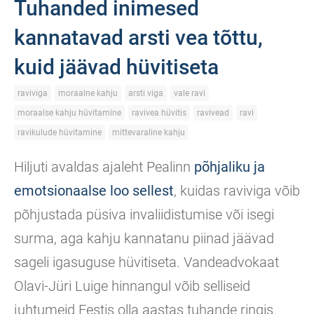
Tuhanded inimesed
kannatavad arsti vea tõttu,
kuid jäävad hüvitiseta
raviviga
moraalne kahju
arsti viga
vale ravi
moraalse kahju hüvitamine
ravivea hüvitis
ravivead
ravi
ravikulude hüvitamine
mittevaraline kahju
Hiljuti avaldas ajaleht Pealinn
põhjaliku ja
emotsionaalse loo sellest
, kuidas raviviga võib
põhjustada püsiva invaliidistumise või isegi
surma, aga kahju kannatanu piinad jäävad
sageli igasuguse hüvitiseta. Vandeadvokaat
Olavi-Jüri Luige hinnangul võib selliseid
juhtumeid Eestis olla aastas tuhande ringis.