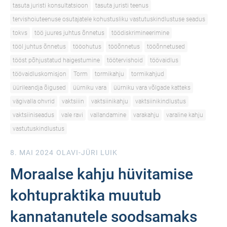
tasuta juristi konsultatsioon
tasuta juristi teenus
tervishoiuteenuse osutajatele kohustusliku vastutuskindlustuse seadus
tokvs
töö juures juhtus õnnetus
töödiskrimineerimine
tööl juhtus õnnetus
tööohutus
tööõnnetus
tööõnnetused
tööst põhjustatud haigestumine
töötervishoid
töövaidlus
töövaidluskomisjon
Torm
tormikahju
tormikahjud
üürileandja õigused
üürniku vara
üürniku vara võlgade katteks
vägivalla ohvrid
vaktsiiin
vaktsiinikahju
vaktsiinikindlustus
vaktsiiniseadus
vale ravi
vallandamine
varakahju
varaline kahju
vastutuskindlustus
8. MAI 2024
OLAVI-JÜRI LUIK
Moraalse kahju hüvitamise
kohtupraktika muutub
kannatanutele soodsamaks