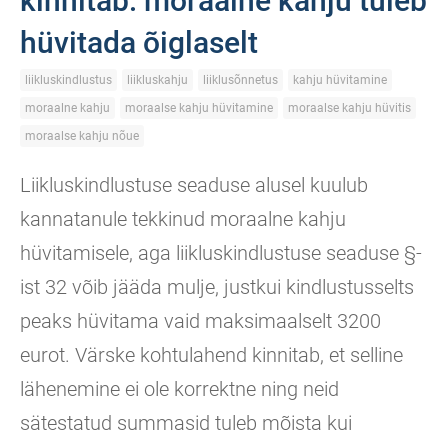
kinnitab: moraalne kahju tuleb
hüvitada õiglaselt
liikluskindlustus
liikluskahju
liiklusõnnetus
kahju hüvitamine
moraalne kahju
moraalse kahju hüvitamine
moraalse kahju hüvitis
moraalse kahju nõue
Liikluskindlustuse seaduse alusel kuulub
kannatanule tekkinud moraalne kahju
hüvitamisele, aga liikluskindlustuse seaduse §-
ist 32 võib jääda mulje, justkui kindlustusselts
peaks hüvitama vaid maksimaalselt 3200
eurot. Värske kohtulahend kinnitab, et selline
lähenemine ei ole korrektne ning neid
sätestatud summasid tuleb mõista kui