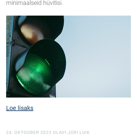
minimaalseid hüvitisi.
Loe lisaks
24. OKTOOBER 2023
OLAVI-JÜRI LUIK