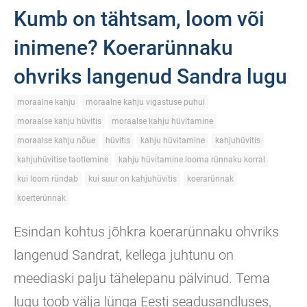
Kumb on tähtsam, loom või
inimene? Koerarünnaku
ohvriks langenud Sandra lugu
moraalne kahju
moraalne kahju vigastuse puhul
moraalse kahju hüvitis
moraalse kahju hüvitamine
moraalse kahju nõue
hüvitis
kahju hüvitamine
kahjuhüvitis
kahjuhüvitise taotlemine
kahju hüvitamine looma rünnaku korral
kui loom ründab
kui suur on kahjuhüvitis
koerarünnak
koerterünnak
Esindan kohtus jõhkra koerarünnaku ohvriks
langenud Sandrat, kellega juhtunu on
meediaski palju tähelepanu pälvinud. Tema
lugu toob välja lünga Eesti seadusandluses,