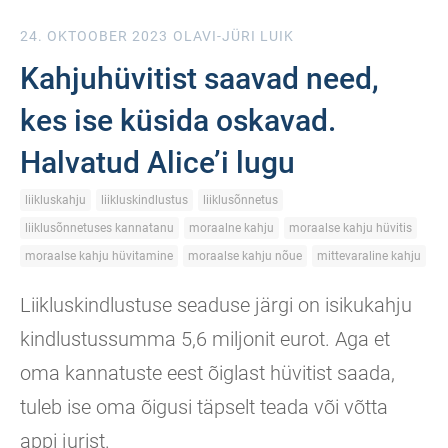
24. OKTOOBER 2023
OLAVI-JÜRI LUIK
Kahjuhüvitist saavad need,
kes ise küsida oskavad.
Halvatud Alice’i lugu
liikluskahju
liikluskindlustus
liiklusõnnetus
liiklusõnnetuses kannatanu
moraalne kahju
moraalse kahju hüvitis
moraalse kahju hüvitamine
moraalse kahju nõue
mittevaraline kahju
Liikluskindlustuse seaduse järgi on isikukahju
kindlustussumma 5,6 miljonit eurot. Aga et
oma kannatuste eest õiglast hüvitist saada,
tuleb ise oma õigusi täpselt teada või võtta
appi jurist.