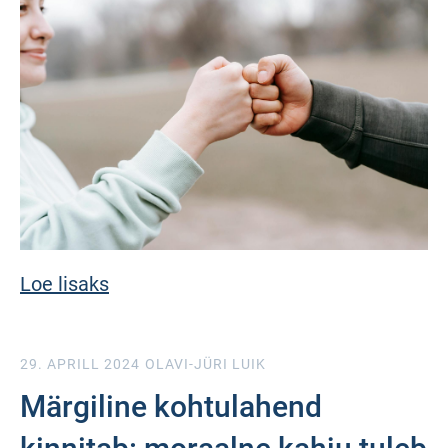
Loe lisaks
29. APRILL 2024
OLAVI-JÜRI LUIK
Märgiline kohtulahend