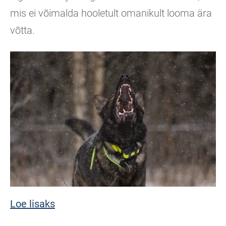
mis ei võimalda hooletult omanikult looma ära
võtta.
Loe lisaks