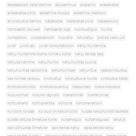
ebaseaduslik vallandamine
edusammud
ekspertiis
enesekaitse
enesekaitse piirid
esteetiline kirurgia
esteetiline meditsiin
et kindlustus kehtiks
hädakaitse
hädakaitse piirid
hädaseisund
hambaarsti ravivead
hambaarsti viga
hooldusõigus
hüvitis
ilumeditsiin
iluoperatsioon
ilusüstid
isikukahju
jooksis vastu ust
jurist
juristi abi
juristi konsultatsioon
kahju hüvitamine
kahju hüvitamine looma rünnaku korral
kahju tekitab laps
kahjude katmine
kahjuhüvitis
kahjuhüvitise suurus
kahjuhüvitise taotlemine
kahjuhüvitised
kahjunõue
kaskokindlustus
kes hüvitab ravikulu
kindlustus
kindlustus ei hüvita
kindlustus katab
kindlustushüvitis
kindlustusvaidlus
klaasuksed
kodukindlustus
koduloomad
kodune vägivald
koerarünnak
koerterünnak
kohtulahend
kohtupraktika
koroona
koroonavaktsiin
kui loom ründab
kui suur on kahjuhüvitis
kuidas kahjuhüvitist taotleda
kuidas käituda õnnetuse korral
kutsehaigus
kutsehaigused
lahutus
laps põhjustas õnnetuse
laps tekitas kahju
lapse tekitas kahju