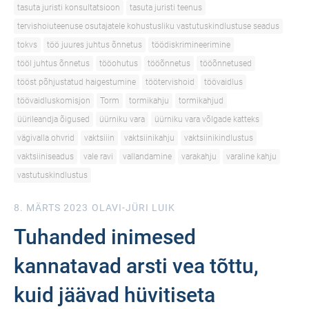
tasuta juristi konsultatsioon
tasuta juristi teenus
tervishoiuteenuse osutajatele kohustusliku vastutuskindlustuse seadus
tokvs
töö juures juhtus õnnetus
töödiskrimineerimine
tööl juhtus õnnetus
tööohutus
tööõnnetus
tööõnnetused
tööst põhjustatud haigestumine
töötervishoid
töövaidlus
töövaidluskomisjon
Torm
tormikahju
tormikahjud
üürileandja õigused
üürniku vara
üürniku vara võlgade katteks
vägivalla ohvrid
vaktsiiin
vaktsiinikahju
vaktsiinikindlustus
vaktsiiniseadus
vale ravi
vallandamine
varakahju
varaline kahju
vastutuskindlustus
8. MÄRTS 2023
OLAVI-JÜRI LUIK
Tuhanded inimesed
kannatavad arsti vea tõttu,
kuid jäävad hüvitiseta