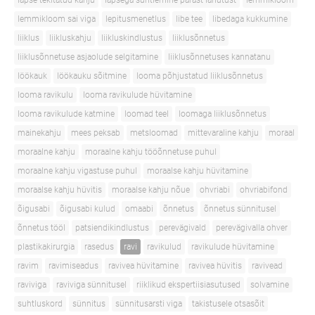
lapse tekitatud kahju
lapsega suhtlemine pärast lahutust
lemmikloom
lemmikloom sai viga
lepitusmenetlus
libe tee
libedaga kukkumine
liiklus
liikluskahju
liikluskindlustus
liiklusõnnetus
liiklusõnnetuse asjaolude selgitamine
liiklusõnnetuses kannatanu
löökauk
löökauku sõitmine
looma põhjustatud liiklusõnnetus
looma ravikulu
looma ravikulude hüvitamine
looma ravikulude katmine
loomad teel
loomaga liiklusõnnetus
mainekahju
mees peksab
metsloomad
mittevaraline kahju
moraal
moraalne kahju
moraalne kahju tööõnnetuse puhul
moraalne kahju vigastuse puhul
moraalse kahju hüvitamine
moraalse kahju hüvitis
moraalse kahju nõue
ohvriabi
ohvriabifond
õigusabi
õigusabi kulud
omaabi
õnnetus
õnnetus sünnitusel
õnnetus tööl
patsiendikindlustus
perevägivald
perevägivalla ohver
plastikakirurgia
rasedus
ravi
ravikulud
ravikulude hüvitamine
ravim
ravimiseadus
ravivea hüvitamine
ravivea hüvitis
ravivead
raviviga
raviviga sünnitusel
riiklikud ekspertiisiasutused
solvamine
suhtluskord
sünnitus
sünnitusarsti viga
takistusele otsasõit