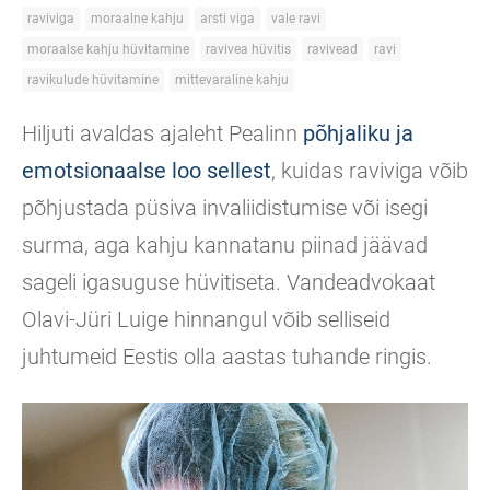
raviviga
moraalne kahju
arsti viga
vale ravi
moraalse kahju hüvitamine
ravivea hüvitis
ravivead
ravi
ravikulude hüvitamine
mittevaraline kahju
Hiljuti avaldas ajaleht Pealinn
põhjaliku ja
emotsionaalse loo sellest
, kuidas raviviga võib
põhjustada püsiva invaliidistumise või isegi
surma, aga kahju kannatanu piinad jäävad
sageli igasuguse hüvitiseta. Vandeadvokaat
Olavi-Jüri Luige hinnangul võib selliseid
juhtumeid Eestis olla aastas tuhande ringis.