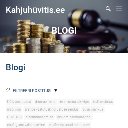
Kahjuhüvitis.ee
BLOGI
Blogi
FILTREERI POSTITUSI
Kõik postitused
ämmaemand
ämmaemanda viga
arsti eksimus
arsti viga
arstide vastutuskindlustuse seadus
au ja väärikus
COVID-19
diskrimineerimine
diskrimineerimine tööl
ebaõiglane vallandamine
ebaõnnestunud hambaravi