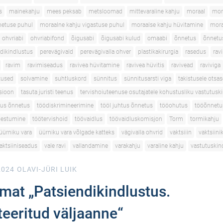
s
mainekahju
mees peksab
metsloomad
mittevaraline kahju
moraal
mor
netuse puhul
moraalne kahju vigastuse puhul
moraalse kahju hüvitamine
mora
ohvriabi
ohvriabifond
õigusabi
õigusabi kulud
omaabi
õnnetus
õnnetu
dikindlustus
perevägivald
perevägivalla ohver
plastikakirurgia
rasedus
ravi
ravim
ravimiseadus
ravivea hüvitamine
ravivea hüvitis
ravivead
raviviga
utused
solvamine
suhtluskord
sünnitus
sünnitusarsti viga
takistusele otsas
tsioon
tasuta juristi teenus
tervishoiuteenuse osutajatele kohustusliku vastutusk
tus õnnetus
töödiskrimineerimine
tööl juhtus õnnetus
tööohutus
tööõnnetu
gestumine
töötervishoid
töövaidlus
töövaidluskomisjon
Torm
tormikahju
üürniku vara
üürniku vara võlgade katteks
vägivalla ohvrid
vaktsiiin
vaktsiini
aktsiiniseadus
vale ravi
vallandamine
varakahju
varaline kahju
vastutuskin
2024
OLAVI-JÜRI LUIK
mat „Patsiendikindlustus.
eritud väljaanne“