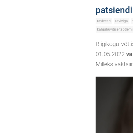
patsiendi
ravivead
raviviga
kahjuhüvitise taotlem
Riigikogu võtt
01.05.2022
va
Milleks vaktsii