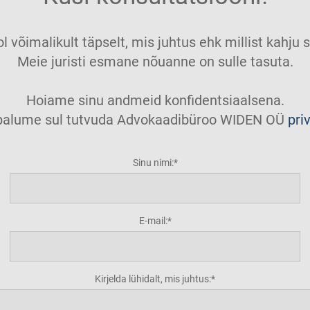
ol võimalikult täpselt, mis juhtus ehk millist kahj
Meie juristi esmane nõuanne on sulle tasuta.
Hoiame sinu andmeid konfidentsiaalsena.
t palume sul tutvuda Advokaadibüroo WIDEN OÜ
pri
Sinu nimi:
E-mail:
Kirjelda lühidalt, mis juhtus: