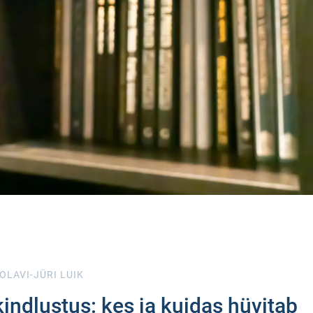
OLAVI-JÜRI LUIK
kindlustus: kes ja kuidas hüvitab