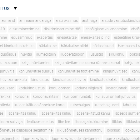
ITUSI
maemand
ämmaemanda viga
arsti eksimus
arsti viga
arstide vastutuskindlu
-19
diskrimineerimine
diskrimineerimine tööl
ebaõiglane vallandamine
ebaõ
mine
edusammud
ekspertiis
enesekaitse
enesekaitse piirid
esteetiline kirur
et kindlustus kehtiks
hädakaitse
hädakaitse piirid
hädaseisund
hambaarsti r
ldusõigus
hüvitis
ilumeditsiin
iluoperatsioon
ilusüstid
isikukahju
jooksi
sultatsioon
kahju hüvitamine
kahju hüvitamine looma rünnaku korral
kahju tek
juhüvitis
kahjuhüvitise suurus
kahjuhüvitise taotlemine
kahjuhüvitised
kahj
 hüvitab ravikulu
kindlustus
kindlustus ei hüvita
kindlustus katab
kindlustus
aasuksed
kodukindlustus
koduloomad
kodune vägivald
koerarünnak
koer
aktika
koroona
koroonavaktsiin
kui loom ründab
kui suur on kahjuhüvitis
aotleda
kuidas käituda õnnetuse korral
kutsehaigus
kutsehaigused
lahutus
se
laps tekitas kahju
lapse tekitas kahju
lapse tekitatud kahju
lapsega suhtle
loom sai viga
lepitusmenetlus
libe tee
libedaga kukkumine
liiklus
liiklusk
usõnnetuse asjaolude selgitamine
liiklusõnnetuses kannatanu
löökauk
löökauku
klusõnnetus
looma ravikulu
looma ravikulude hüvitamine
looma ravikulude ka