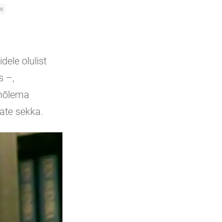
ne
dele olulist
s –,
 mõlema
ate sekka.