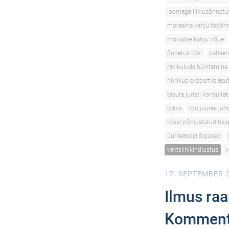
loomaga liiklusõnnetu
moraalne kahju tööõn
moraalse kahju nõue
õnnetus tööl
patsien
ravikulude hüvitamine
riiklikud ekspertiisias
tasuta juristi konsulta
tokvs
töö juures juh
tööst põhjustatud hai
üürileandja õigused
vaktsiinikindlustus
v
17. SEPTEMBER 
Ilmus raa
Kommente