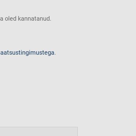
u sa oled kannatanud.
vaatsustingimustega
.