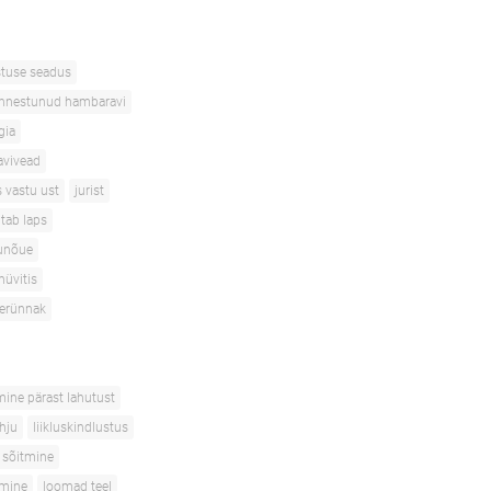
stuse seadus
nnestunud hambaravi
gia
avivead
s vastu ust
jurist
itab laps
unõue
hüvitis
terünnak
mine pärast lahutust
ahju
liikluskindlustus
 sõitmine
tmine
loomad teel