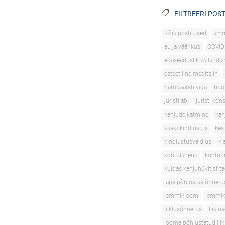
FILTREERI POST
Kõik postitused
äm
au ja väärikus
COVID
ebaseaduslik vallanda
esteetiline meditsiin
hambaarsti viga
hoo
juristi abi
juristi kon
kahjude katmine
kah
kaskokindlustus
kes
kindlustusvaidlus
kl
kohtulahend
kohtupr
kuidas kahjuhüvitist t
laps põhjustas õnnetu
lemmikloom
lemmik
liiklusõnnetus
liikl
looma põhjustatud lii