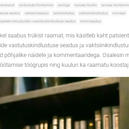
ravikulud
ravikulude hüvitamine
raviviga
ravivea hüvitis
ravivea hüvitami
ustuse seadus
vaktsiiniseadus
vaktsiinikahju
vaktsiinikindlustus
ravivead
tajatele kohustusliku vastutuskindlustuse seadus
ravimiseadus
el saabus trükist raamat, mis käsitleb kaht patsienti
ide vastutuskindlustuse seadus ja vaktsiinikindlustu
id põhjalike näidete ja kommentaaridega. Osalesin
töötamise töögrupis ning kuulun ka raamatu koostaj