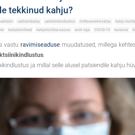
le tekkinud kahju?
vaktsiiin
vaktsiinikahju
vaktsiinikindlustus
mittevaraline kahju
kahju hüvit
ine
kahjuhüvitised
kahjuhüvitise suurus
arsti viga
COVID-19
koroona
k
is vastu
ravimiseaduse
muudatused, millega kehtes
ktsiinikindlustus
.
nikindlustus ja millal selle alusel patsiendile kahju h