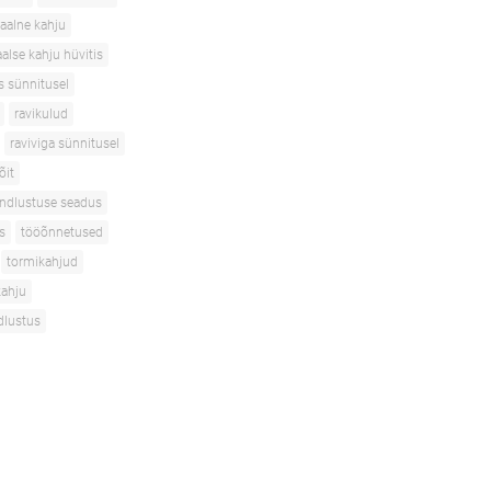
aalne kahju
alse kahju hüvitis
s sünnitusel
ravikulud
raviviga sünnitusel
õit
indlustuse seadus
s
tööõnnetused
tormikahjud
kahju
dlustus