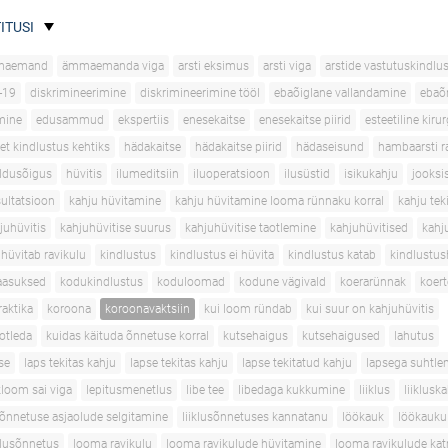
ITUSI
maemand
ämmaemanda viga
arsti eksimus
arsti viga
arstide vastutuskindlu
-19
diskrimineerimine
diskrimineerimine tööl
ebaõiglane vallandamine
ebaõ
mine
edusammud
ekspertiis
enesekaitse
enesekaitse piirid
esteetiline kirur
et kindlustus kehtiks
hädakaitse
hädakaitse piirid
hädaseisund
hambaarsti r
ldusõigus
hüvitis
ilumeditsiin
iluoperatsioon
ilusüstid
isikukahju
jooksi
sultatsioon
kahju hüvitamine
kahju hüvitamine looma rünnaku korral
kahju tek
juhüvitis
kahjuhüvitise suurus
kahjuhüvitise taotlemine
kahjuhüvitised
kahj
 hüvitab ravikulu
kindlustus
kindlustus ei hüvita
kindlustus katab
kindlustus
aasuksed
kodukindlustus
koduloomad
kodune vägivald
koerarünnak
koer
aktika
koroona
koroonavaktsiin
kui loom ründab
kui suur on kahjuhüvitis
aotleda
kuidas käituda õnnetuse korral
kutsehaigus
kutsehaigused
lahutus
se
laps tekitas kahju
lapse tekitas kahju
lapse tekitatud kahju
lapsega suhtle
loom sai viga
lepitusmenetlus
libe tee
libedaga kukkumine
liiklus
liiklusk
usõnnetuse asjaolude selgitamine
liiklusõnnetuses kannatanu
löökauk
löökauku
klusõnnetus
looma ravikulu
looma ravikulude hüvitamine
looma ravikulude ka