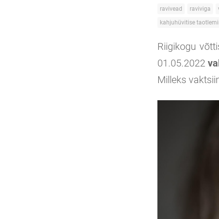
ravivead
raviviga
kahjuhüvitise taotlem
Riigikogu võtt
01.05.2022
va
Milleks vaktsii