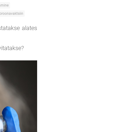
amine
oroonavaktsiin
tatakse alates
üvitatakse?