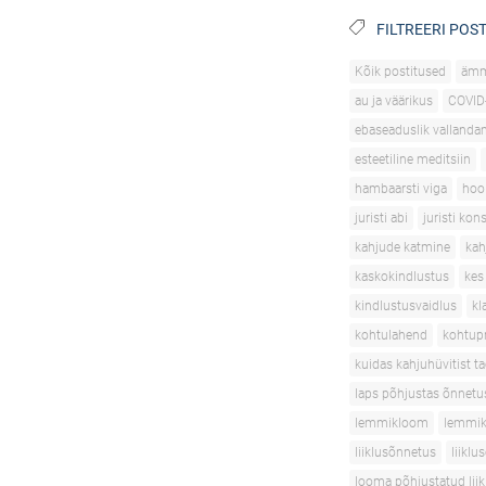
FILTREERI POST
Kõik postitused
äm
au ja väärikus
COVID
ebaseaduslik vallanda
esteetiline meditsiin
hambaarsti viga
hoo
juristi abi
juristi kon
kahjude katmine
kah
kaskokindlustus
kes
kindlustusvaidlus
kl
kohtulahend
kohtupr
kuidas kahjuhüvitist t
laps põhjustas õnnetu
lemmikloom
lemmik
liiklusõnnetus
liikl
looma põhjustatud lii