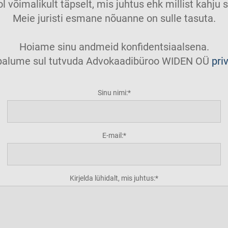
ol võimalikult täpselt, mis juhtus ehk millist kahj
Meie juristi esmane nõuanne on sulle tasuta.
Hoiame sinu andmeid konfidentsiaalsena.
t palume sul tutvuda Advokaadibüroo WIDEN OÜ
pri
Sinu nimi:
E-mail:
Kirjelda lühidalt, mis juhtus: