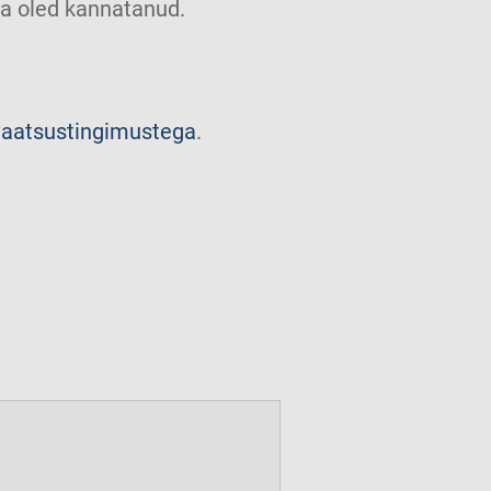
u sa oled kannatanud.
vaatsustingimustega
.