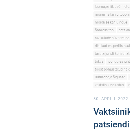
loomaga liiklusõnnetu
moraalne kahju tööõn
moraalse kahju nõue
õnnetus tööl
patsien
ravikulude hüvitamine
riiklikud ekspertiisias
tasuta juristi konsulta
tokvs
töö juures juh
tööst põhjustatud hai
üürileandja õigused
vaktsiinikindlustus
v
30. APRILL 2022
Vaktsiini
patsiendi