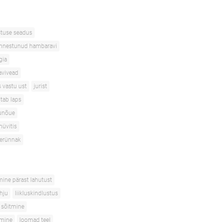
stuse seadus
nnestunud hambaravi
gia
avivead
s vastu ust
jurist
itab laps
unõue
hüvitis
terünnak
mine pärast lahutust
ahju
liikluskindlustus
 sõitmine
tmine
loomad teel