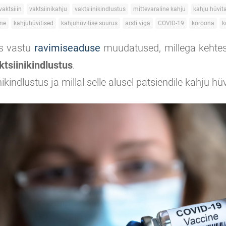
vaktsiiin
vaktsiinikahju
vaktsiinikindlustus
mittevaraline kahju
kahju hüvit
ine
kahjuhüvitised
kahjuhüvitise suurus
arsti viga
COVID-19
koroona
k
is vastu
ravimiseaduse
muudatused, millega kehtes
ktsiinikindlustus
.
nikindlustus ja millal selle alusel patsiendile kahju h