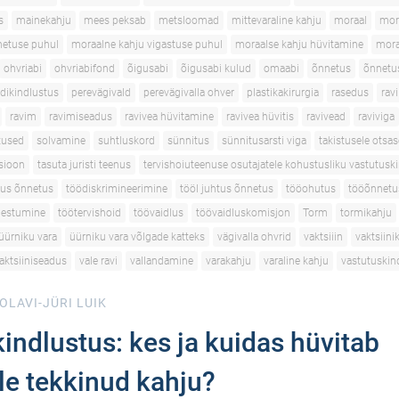
s
mainekahju
mees peksab
metsloomad
mittevaraline kahju
moraal
mor
netuse puhul
moraalne kahju vigastuse puhul
moraalse kahju hüvitamine
mora
ohvriabi
ohvriabifond
õigusabi
õigusabi kulud
omaabi
õnnetus
õnnetu
dikindlustus
perevägivald
perevägivalla ohver
plastikakirurgia
rasedus
ravi
ravim
ravimiseadus
ravivea hüvitamine
ravivea hüvitis
ravivead
raviviga
utused
solvamine
suhtluskord
sünnitus
sünnitusarsti viga
takistusele otsas
tsioon
tasuta juristi teenus
tervishoiuteenuse osutajatele kohustusliku vastutusk
tus õnnetus
töödiskrimineerimine
tööl juhtus õnnetus
tööohutus
tööõnnetu
gestumine
töötervishoid
töövaidlus
töövaidluskomisjon
Torm
tormikahju
üürniku vara
üürniku vara võlgade katteks
vägivalla ohvrid
vaktsiiin
vaktsiini
aktsiiniseadus
vale ravi
vallandamine
varakahju
varaline kahju
vastutuskin
OLAVI-JÜRI LUIK
kindlustus: kes ja kuidas hüvitab
le tekkinud kahju?