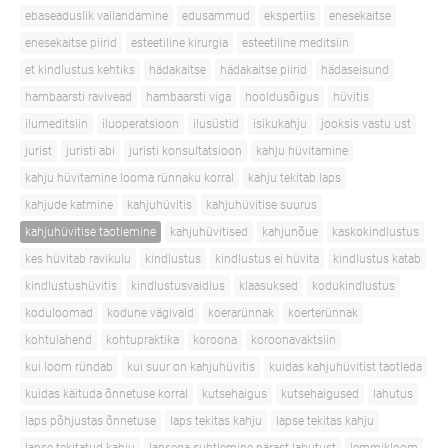
ebaseaduslik vallandamine
edusammud
ekspertiis
enesekaitse
enesekaitse piirid
esteetiline kirurgia
esteetiline meditsiin
et kindlustus kehtiks
hädakaitse
hädakaitse piirid
hädaseisund
hambaarsti ravivead
hambaarsti viga
hooldusõigus
hüvitis
ilumeditsiin
iluoperatsioon
ilusüstid
isikukahju
jooksis vastu ust
jurist
juristi abi
juristi konsultatsioon
kahju hüvitamine
kahju hüvitamine looma rünnaku korral
kahju tekitab laps
kahjude katmine
kahjuhüvitis
kahjuhüvitise suurus
kahjuhüvitise taotlemine
kahjuhüvitised
kahjunõue
kaskokindlustus
kes hüvitab ravikulu
kindlustus
kindlustus ei hüvita
kindlustus katab
kindlustushüvitis
kindlustusvaidlus
klaasuksed
kodukindlustus
koduloomad
kodune vägivald
koerarünnak
koerterünnak
kohtulahend
kohtupraktika
koroona
koroonavaktsiin
kui loom ründab
kui suur on kahjuhüvitis
kuidas kahjuhüvitist taotleda
kuidas käituda õnnetuse korral
kutsehaigus
kutsehaigused
lahutus
laps põhjustas õnnetuse
laps tekitas kahju
lapse tekitas kahju