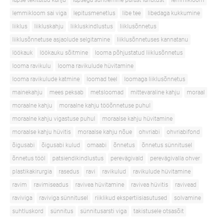
lapse tekitatud kahju
lapsega suhtlemine pärast lahutust
lemmikloom
lemmikloom sai viga
lepitusmenetlus
libe tee
libedaga kukkumine
liiklus
liikluskahju
liikluskindlustus
liiklusõnnetus
liiklusõnnetuse asjaolude selgitamine
liiklusõnnetuses kannatanu
löökauk
löökauku sõitmine
looma põhjustatud liiklusõnnetus
looma ravikulu
looma ravikulude hüvitamine
looma ravikulude katmine
loomad teel
loomaga liiklusõnnetus
mainekahju
mees peksab
metsloomad
mittevaraline kahju
moraal
moraalne kahju
moraalne kahju tööõnnetuse puhul
moraalne kahju vigastuse puhul
moraalse kahju hüvitamine
moraalse kahju hüvitis
moraalse kahju nõue
ohvriabi
ohvriabifond
õigusabi
õigusabi kulud
omaabi
õnnetus
õnnetus sünnitusel
õnnetus tööl
patsiendikindlustus
perevägivald
perevägivalla ohver
plastikakirurgia
rasedus
ravi
ravikulud
ravikulude hüvitamine
ravim
ravimiseadus
ravivea hüvitamine
ravivea hüvitis
ravivead
raviviga
raviviga sünnitusel
riiklikud ekspertiisiasutused
solvamine
suhtluskord
sünnitus
sünnitusarsti viga
takistusele otsasõit