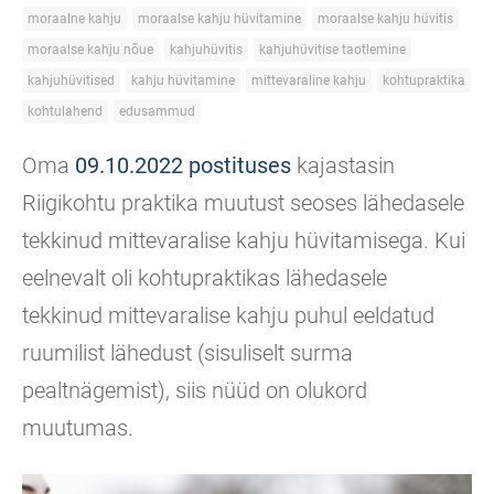
moraalne kahju
moraalse kahju hüvitamine
moraalse kahju hüvitis
moraalse kahju nõue
kahjuhüvitis
kahjuhüvitise taotlemine
kahjuhüvitised
kahju hüvitamine
mittevaraline kahju
kohtupraktika
kohtulahend
edusammud
Oma
09.10.2022 postituses
kajastasin
Riigikohtu praktika muutust seoses lähedasele
tekkinud mittevaralise kahju hüvitamisega. Kui
eelnevalt oli kohtupraktikas lähedasele
tekkinud mittevaralise kahju puhul eeldatud
ruumilist lähedust (sisuliselt surma
pealtnägemist), siis nüüd on olukord
muutumas.