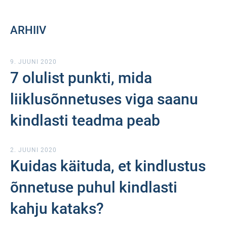
ARHIIV
9. JUUNI 2020
7 olulist punkti, mida
liiklusõnnetuses viga saanu
kindlasti teadma peab
2. JUUNI 2020
Kuidas käituda, et kindlustus
õnnetuse puhul kindlasti
kahju kataks?