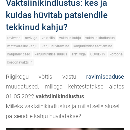
Vaktsiinikindlustus: kes ja
kuidas hüvitab patsiendile
tekkinud kahju?
ravivead
raviviga
vaktsiiin
vaktsiinikahju
vaktsiinikindlustus
mittevaraline kahju
kahju hüvitamine
kahjuhüvitise taotlemine
kahjuhüvitised
kahjuhüvitise suurus
arsti viga
COVID-19
koroona
koroonavaktsiin
Riigikogu võttis vastu
ravimiseaduse
muudatused, millega kehtestatakse alates
01.05.2022
vaktsiinikindlustus
.
Milleks vaktsiinikindlustus ja millal selle alusel
patsiendile kahju hüvitatakse?