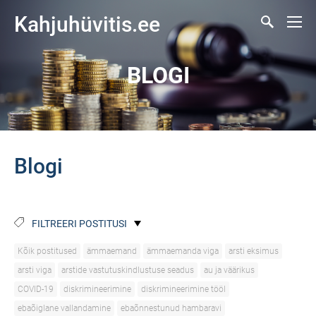
Kahjuhüvitis.ee
BLOGI
Blogi
FILTREERI POSTITUSI
Kõik postitused
ämmaemand
ämmaemanda viga
arsti eksimus
arsti viga
arstide vastutuskindlustuse seadus
au ja väärikus
COVID-19
diskrimineerimine
diskrimineerimine tööl
ebaõiglane vallandamine
ebaõnnestunud hambaravi