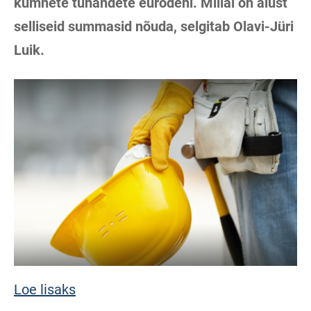
kümnete tuhandete eurodeni. Millal on alust
selliseid summasid nõuda, selgitab Olavi-Jüri
Luik.
Loe lisaks