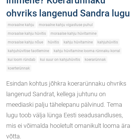
inimene? Koerarünnaku
ohvriks langenud Sandra lugu
moraalne kahju
moraalne kahju vigastuse puhul
moraalse kahju hüvitis
moraalse kahju hüvitamine
moraalse kahju nõue
hüvitis
kahju hüvitamine
kahjuhüvitis
kahjuhüvitise taotlemine
kahju hüvitamine looma rünnaku korral
kui loom ründab
kui suur on kahjuhüvitis
koerarünnak
koerterünnak
Esindan kohtus jõhkra koerarünnaku ohvriks
langenud Sandrat, kellega juhtunu on
meediaski palju tähelepanu pälvinud. Tema
lugu toob välja lünga Eesti seadusandluses,
mis ei võimalda hooletult omanikult looma ära
võtta.