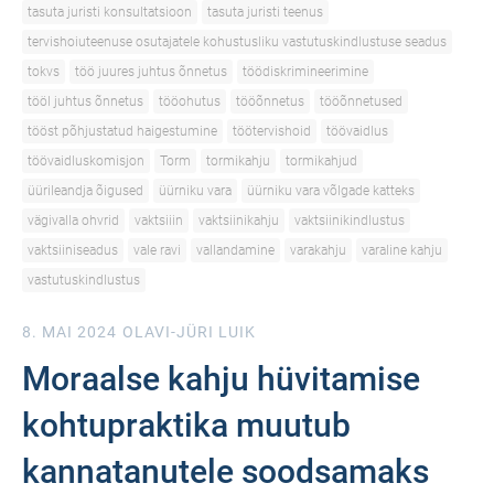
tasuta juristi konsultatsioon
tasuta juristi teenus
tervishoiuteenuse osutajatele kohustusliku vastutuskindlustuse seadus
tokvs
töö juures juhtus õnnetus
töödiskrimineerimine
tööl juhtus õnnetus
tööohutus
tööõnnetus
tööõnnetused
tööst põhjustatud haigestumine
töötervishoid
töövaidlus
töövaidluskomisjon
Torm
tormikahju
tormikahjud
üürileandja õigused
üürniku vara
üürniku vara võlgade katteks
vägivalla ohvrid
vaktsiiin
vaktsiinikahju
vaktsiinikindlustus
vaktsiiniseadus
vale ravi
vallandamine
varakahju
varaline kahju
vastutuskindlustus
8. MAI 2024
OLAVI-JÜRI LUIK
Moraalse kahju hüvitamise
kohtupraktika muutub
kannatanutele soodsamaks