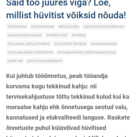
Said töö juures viga? Loe,
millist hüvitist võiksid nõuda!
tööõnnetus
tööõnnetused
kahjuhüvitis
kahjuhüvitise taotlemine
kahjuhüvitise suurus
õnnetus tööl
õnnetus
töö juures juhtus õnnetus
tööl juhtus õnnetus
moraalne kahju
moraalse kahju hüvitamine
moraalne kahju tööõnnetuse puhul
juristi abi
juristi konsultatsioon
Kui juhtub tööõnnetus, peab tööandja
korvama kogu tekkinud kahju: nii
tervisekahjustuse tõttu tekkinud kulud kui ka
moraalse kahju ehk õnnetusega seotud valu,
kannatused ja elukvaliteedi languse. Raskete
õnnetuste puhul küündivad hüvitised