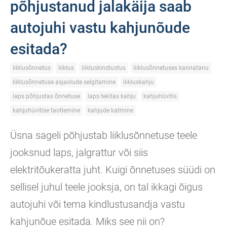
põhjustanud jalakäija saab
autojuhi vastu kahjunõude
esitada?
liiklusõnnetus
liiklus
liikluskindlustus
liiklusõnnetuses kannatanu
liiklusõnnetuse asjaolude selgitamine
liikluskahju
laps põhjustas õnnetuse
laps tekitas kahju
kahjuhüvitis
kahjuhüvitise taotlemine
kahjude katmine
Üsna sageli põhjustab liiklusõnnetuse teele
jooksnud laps, jalgrattur või siis
elektritõukeratta juht. Kuigi õnnetuses süüdi on
sellisel juhul teele jooksja, on tal ikkagi õigus
autojuhi või tema kindlustusandja vastu
kahjunõue esitada. Miks see nii on?