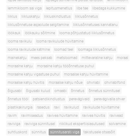
lapse tekitatud kahju
lapsega suhtlemine pärast lahutust
lemmikloom
lemmikloom sai viga
lepitusmenetlus
libe tee
libedaga kukkumine
liiklus
liikluskahju
liikluskindlustus
liiklusõnnetus
liiklusõnnetuse asjaolude selgitamine
liiklusõnnetuses kannatanu
löökauk
löökauku sõitmine
looma põhjustatud liiklusõnnetus
looma ravikulu
looma ravikulude hüvitamine
looma ravikulude katmine
loomad teel
loomaga liiklusõnnetus
mainekahju
mees peksab
metsloomad
mittevaraline kahju
moraal
moraalne kahju
moraalne kahju tööõnnetuse puhul
moraalne kahju vigastuse puhul
moraalse kahju hüvitamine
moraalse kahju hüvitis
moraalse kahju nõue
ohvriabi
ohvriabifond
õigusabi
õigusabi kulud
omaabi
õnnetus
õnnetus sünnitusel
õnnetus tööl
patsiendikindlustus
perevägivald
perevägivalla ohver
plastikakirurgia
rasedus
ravi
ravikulud
ravikulude hüvitamine
ravim
ravimiseadus
ravivea hüvitamine
ravivea hüvitis
ravivead
raviviga
raviviga sünnitusel
riiklikud ekspertiisiasutused
solvamine
suhtluskord
sünnitus
sünnitusarsti viga
takistusele otsasõit