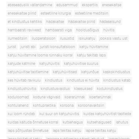
ebaseaduslik vallandamine
edusammud
ekspertiis
enesekaitse
enesekaitse piirid
esteetiline kirurgia
esteetiline meditsiin
et kindlustus kehtiks
hädakaitse
hädakaitse piirid
hädaseisund
hambaarsti ravivead
hambaarsti viga
hooldusõigus
hüvitis
ilumeditsiin
iluoperatsioon
ilusüstid
isikukahju
jooksis vastu ust
jurist
juristi abi
juristi konsultatsioon
kahju hüvitamine
kahju hüvitamine looma rünnaku korral
kahju tekitab laps
kahjude katmine
kahjuhüvitis
kahjuhüvitise suurus
kahjuhüvitise taotlemine
kahjuhüvitised
kahjunõue
kaskokindlustus
kes hüvitab ravikulu
kindlustus
kindlustus ei hüvita
kindlustus katab
kindlustushüvitis
kindlustusvaidlus
klaasuksed
kodukindlustus
koduloomad
kodune vägivald
koerarünnak
koerterünnak
kohtulahend
kohtupraktika
koroona
koroonavaktsiin
kui loom ründab
kui suur on kahjuhüvitis
kuidas kahjuhüvitist taotleda
kuidas käituda õnnetuse korral
kutsehaigus
kutsehaigused
lahutus
laps põhjustas õnnetuse
laps tekitas kahju
lapse tekitas kahju