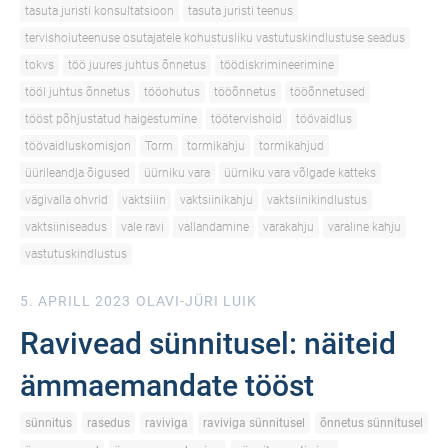
tasuta juristi konsultatsioon
tasuta juristi teenus
tervishoiuteenuse osutajatele kohustusliku vastutuskindlustuse seadus
tokvs
töö juures juhtus õnnetus
töödiskrimineerimine
tööl juhtus õnnetus
tööohutus
tööõnnetus
tööõnnetused
tööst põhjustatud haigestumine
töötervishoid
töövaidlus
töövaidluskomisjon
Torm
tormikahju
tormikahjud
üürileandja õigused
üürniku vara
üürniku vara võlgade katteks
vägivalla ohvrid
vaktsiiin
vaktsiinikahju
vaktsiinikindlustus
vaktsiiniseadus
vale ravi
vallandamine
varakahju
varaline kahju
vastutuskindlustus
5. APRILL 2023
OLAVI-JÜRI LUIK
Ravivead sünnitusel: näiteid
ämmaemandate tööst
sünnitus
rasedus
raviviga
raviviga sünnitusel
õnnetus sünnitusel