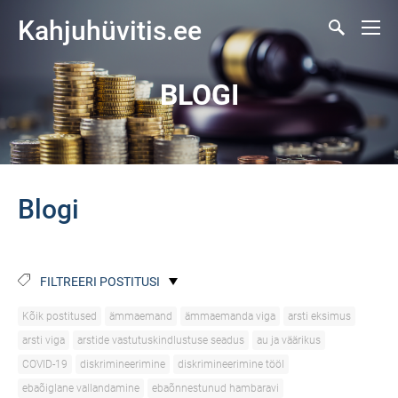
Kahjuhüvitis.ee
BLOGI
Blogi
FILTREERI POSTITUSI
Kõik postitused
ämmaemand
ämmaemanda viga
arsti eksimus
arsti viga
arstide vastutuskindlustuse seadus
au ja väärikus
COVID-19
diskrimineerimine
diskrimineerimine tööl
ebaõiglane vallandamine
ebaõnnestunud hambaravi