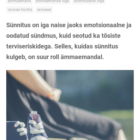
ämmaemand
ämmaemanda viga
sünnitusarsti viga
ravivea hüvitis
ravivead
Sünnitus on iga naise jaoks emotsionaalne ja
oodatud sündmus, kuid seotud ka tõsiste
terviseriskidega. Selles, kuidas sünnitus
kulgeb, on suur roll ämmaemandal.