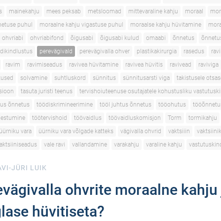
s
mainekahju
mees peksab
metsloomad
mittevaraline kahju
moraal
mor
netuse puhul
moraalne kahju vigastuse puhul
moraalse kahju hüvitamine
mora
ohvriabi
ohvriabifond
õigusabi
õigusabi kulud
omaabi
õnnetus
õnnetu
dikindlustus
perevägivald
perevägivalla ohver
plastikakirurgia
rasedus
ravi
ravim
ravimiseadus
ravivea hüvitamine
ravivea hüvitis
ravivead
raviviga
utused
solvamine
suhtluskord
sünnitus
sünnitusarsti viga
takistusele otsas
tsioon
tasuta juristi teenus
tervishoiuteenuse osutajatele kohustusliku vastutusk
tus õnnetus
töödiskrimineerimine
tööl juhtus õnnetus
tööohutus
tööõnnetu
gestumine
töötervishoid
töövaidlus
töövaidluskomisjon
Torm
tormikahju
üürniku vara
üürniku vara võlgade katteks
vägivalla ohvrid
vaktsiiin
vaktsiini
aktsiiniseadus
vale ravi
vallandamine
varakahju
varaline kahju
vastutuskin
VI-JÜRI LUIK
vägivalla ohvrite moraalne kahju
glase hüvitiseta?