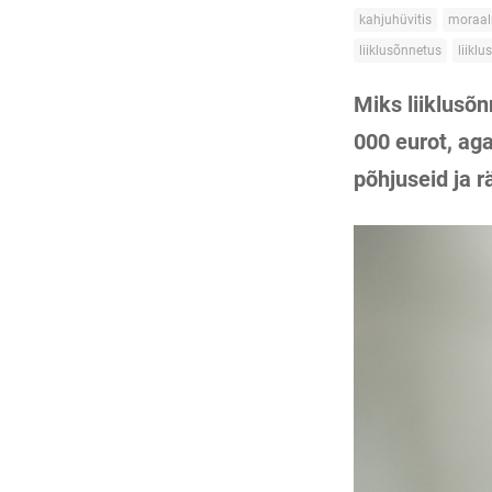
kahjuhüvitis
moraal
liiklusõnnetus
liikl
Miks liiklusõ
000 eurot, ag
põhjuseid ja 