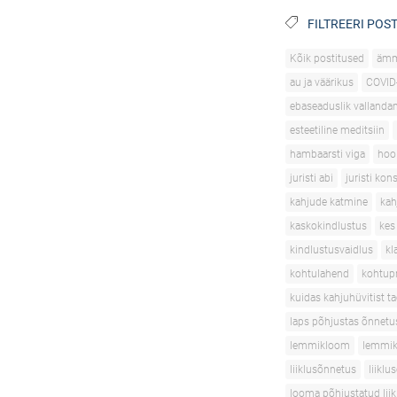
FILTREERI POST
Kõik postitused
äm
au ja väärikus
COVID
ebaseaduslik vallanda
esteetiline meditsiin
hambaarsti viga
hoo
juristi abi
juristi kon
kahjude katmine
kah
kaskokindlustus
kes
kindlustusvaidlus
kl
kohtulahend
kohtupr
kuidas kahjuhüvitist t
laps põhjustas õnnetu
lemmikloom
lemmik
liiklusõnnetus
liikl
looma põhjustatud lii