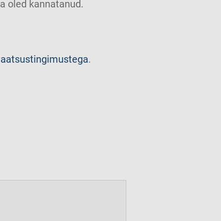
u sa oled kannatanud.
vaatsustingimustega
.