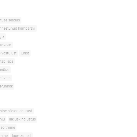
stuse seadus
nnestunud hambaravi
gia
avivead
s vastu ust
jurist
itab laps
unõue
hüvitis
terünnak
mine pärast lahutust
ahju
liikluskindlustus
 sõitmine
tmine
loomad teel