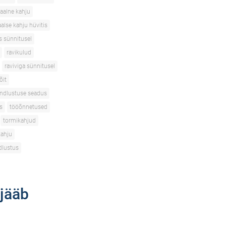
aalne kahju
alse kahju hüvitis
s sünnitusel
ravikulud
raviviga sünnitusel
õit
indlustuse seadus
s
tööõnnetused
tormikahjud
kahju
dlustus
 jääb