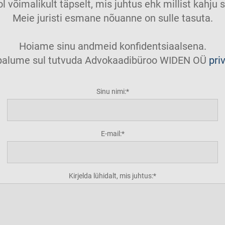
ol võimalikult täpselt, mis juhtus ehk millist kahj
Meie juristi esmane nõuanne on sulle tasuta.
Hoiame sinu andmeid konfidentsiaalsena.
t palume sul tutvuda Advokaadibüroo WIDEN OÜ
pri
Sinu nimi:
E-mail:
Kirjelda lühidalt, mis juhtus: