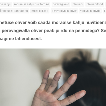
ne kahju
moraalse kahju hüvitamine
perevägivald
ohvriabi
ohvriabifond
usõnnetuses kannatanu
mees peksab
perevägivalla ohver
vägivalla ohvrid
k
nnetuse ohver võib saada moraalse kahju hüvitisena
a perevägivalla ohver peab piirduma pennidega? S
räägime lahendusest.