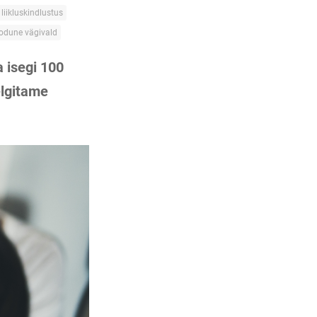
liikluskindlustus
odune vägivald
 isegi 100
elgitame