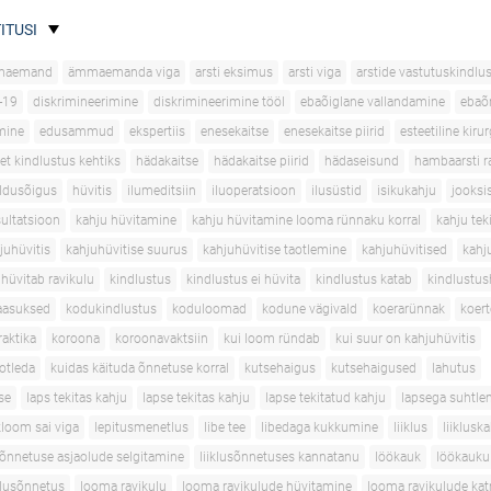
ITUSI
maemand
ämmaemanda viga
arsti eksimus
arsti viga
arstide vastutuskindlu
-19
diskrimineerimine
diskrimineerimine tööl
ebaõiglane vallandamine
ebaõ
mine
edusammud
ekspertiis
enesekaitse
enesekaitse piirid
esteetiline kirur
et kindlustus kehtiks
hädakaitse
hädakaitse piirid
hädaseisund
hambaarsti r
ldusõigus
hüvitis
ilumeditsiin
iluoperatsioon
ilusüstid
isikukahju
jooksi
sultatsioon
kahju hüvitamine
kahju hüvitamine looma rünnaku korral
kahju tek
juhüvitis
kahjuhüvitise suurus
kahjuhüvitise taotlemine
kahjuhüvitised
kahj
 hüvitab ravikulu
kindlustus
kindlustus ei hüvita
kindlustus katab
kindlustus
aasuksed
kodukindlustus
koduloomad
kodune vägivald
koerarünnak
koer
aktika
koroona
koroonavaktsiin
kui loom ründab
kui suur on kahjuhüvitis
aotleda
kuidas käituda õnnetuse korral
kutsehaigus
kutsehaigused
lahutus
se
laps tekitas kahju
lapse tekitas kahju
lapse tekitatud kahju
lapsega suhtle
loom sai viga
lepitusmenetlus
libe tee
libedaga kukkumine
liiklus
liiklusk
usõnnetuse asjaolude selgitamine
liiklusõnnetuses kannatanu
löökauk
löökauku
klusõnnetus
looma ravikulu
looma ravikulude hüvitamine
looma ravikulude ka