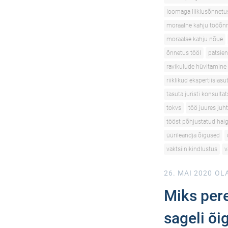
loomaga liiklusõnnetu
moraalne kahju tööõn
moraalse kahju nõue
õnnetus tööl
patsien
ravikulude hüvitamine
riiklikud ekspertiisias
tasuta juristi konsulta
tokvs
töö juures juh
tööst põhjustatud hai
üürileandja õigused
vaktsiinikindlustus
v
26. MAI 2020
OLA
Miks pere
sageli õi