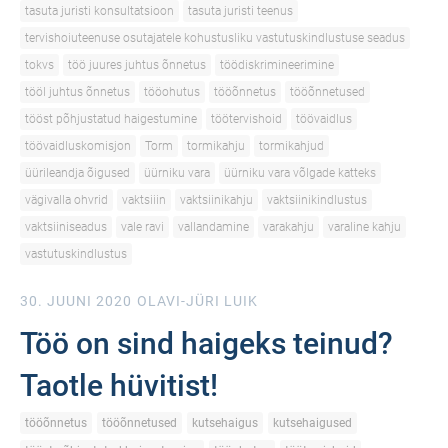
tasuta juristi konsultatsioon
tasuta juristi teenus
tervishoiuteenuse osutajatele kohustusliku vastutuskindlustuse seadus
tokvs
töö juures juhtus õnnetus
töödiskrimineerimine
tööl juhtus õnnetus
tööohutus
tööõnnetus
tööõnnetused
tööst põhjustatud haigestumine
töötervishoid
töövaidlus
töövaidluskomisjon
Torm
tormikahju
tormikahjud
üürileandja õigused
üürniku vara
üürniku vara võlgade katteks
vägivalla ohvrid
vaktsiiin
vaktsiinikahju
vaktsiinikindlustus
vaktsiiniseadus
vale ravi
vallandamine
varakahju
varaline kahju
vastutuskindlustus
30. JUUNI 2020
OLAVI-JÜRI LUIK
Töö on sind haigeks teinud?
Taotle hüvitist!
tööõnnetus
tööõnnetused
kutsehaigus
kutsehaigused