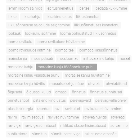
lapse tekitatud kahju
lapsega suhtlemine pärast lahutust
lemmikloom
lemmikloom sai viga
lepitusmenetlus
libe tee
libedaga kukkumine
liiklus
liikluskahju
liikluskindlustus
liiklusõnnetus
liiklusõnnetuse asjaolude selgitamine
liiklusõnnetuses kannatanu
löökauk
löökauku sõitmine
looma põhjustatud liiklusõnnetus
looma ravikulu
looma ravikulude hüvitamine
looma ravikulude katmine
loomad teel
loomaga liiklusõnnetus
mainekahju
mees peksab
metsloomad
mittevaraline kahju
moraal
moraalne kahju
moraalne kahju tööõnnetuse puhul
moraalne kahju vigastuse puhul
moraalse kahju hüvitamine
moraalse kahju hüvitis
moraalse kahju nõue
ohvriabi
ohvriabifond
õigusabi
õigusabi kulud
omaabi
õnnetus
õnnetus sünnitusel
õnnetus tööl
patsiendikindlustus
perevägivald
perevägivalla ohver
plastikakirurgia
rasedus
ravi
ravikulud
ravikulude hüvitamine
ravim
ravimiseadus
ravivea hüvitamine
ravivea hüvitis
ravivead
raviviga
raviviga sünnitusel
riiklikud ekspertiisiasutused
solvamine
suhtluskord
sünnitus
sünnitusarsti viga
takistusele otsasõit