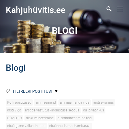
Kahjuhüvitis.ee
BLOGI
Blogi
FILTREERI POSTITUSI
Kõik postitused
ämmaemand
ämmaemanda viga
arsti eksimus
arsti viga
arstide vastutuskindlustuse seadus
au ja väärikus
COVID-19
diskrimineerimine
diskrimineerimine tööl
ebaõiglane vallandamine
ebaõnnestunud hambaravi