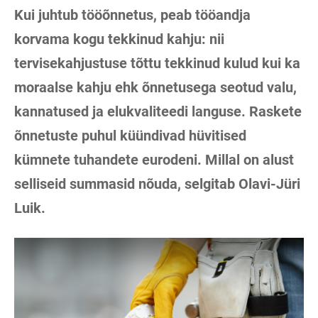
Kui juhtub tööõnnetus, peab tööandja
korvama kogu tekkinud kahju: nii
tervisekahjustuse tõttu tekkinud kulud kui ka
moraalse kahju ehk õnnetusega seotud valu,
kannatused ja elukvaliteedi languse. Raskete
õnnetuste puhul küündivad hüvitised
kümnete tuhandete eurodeni. Millal on alust
selliseid summasid nõuda, selgitab Olavi-Jüri
Luik.