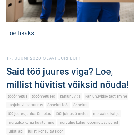
Loe lisaks
17. JUUNI 2020
OLAVI-JÜRI LUIK
Said töö juures viga? Loe,
millist hüvitist võiksid nõuda!
tööõnnetus
tööõnnetused
kahjuhüvitis
kahjuhüvitise taotlemine
kahjuhüvitise suurus
õnnetus tööl
õnnetus
töö juures juhtus õnnetus
tööl juhtus õnnetus
moraalne kahju
moraalse kahju hüvitamine
moraalne kahju tööõnnetuse puhul
juristi abi
juristi konsultatsioon