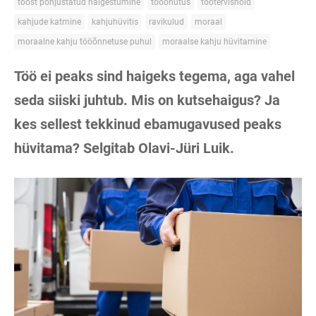
tööst põhjustatud haigestumine
tööohutus
töötervishoid
kahjude katmine
kahjuhüvitis
ravikulud
moraal
moraalne kahju tööõnnetuse puhul
moraalse kahju hüvitamine
Töö ei peaks sind haigeks tegema, aga vahel
seda siiski juhtub. Mis on kutsehaigus? Ja
kes sellest tekkinud ebamugavused peaks
hüvitama? Selgitab Olavi-Jüri Luik.