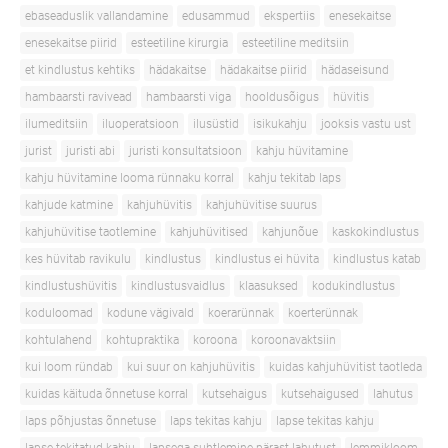
ebaseaduslik vallandamine
edusammud
ekspertiis
enesekaitse
enesekaitse piirid
esteetiline kirurgia
esteetiline meditsiin
et kindlustus kehtiks
hädakaitse
hädakaitse piirid
hädaseisund
hambaarsti ravivead
hambaarsti viga
hooldusõigus
hüvitis
ilumeditsiin
iluoperatsioon
ilusüstid
isikukahju
jooksis vastu ust
jurist
juristi abi
juristi konsultatsioon
kahju hüvitamine
kahju hüvitamine looma rünnaku korral
kahju tekitab laps
kahjude katmine
kahjuhüvitis
kahjuhüvitise suurus
kahjuhüvitise taotlemine
kahjuhüvitised
kahjunõue
kaskokindlustus
kes hüvitab ravikulu
kindlustus
kindlustus ei hüvita
kindlustus katab
kindlustushüvitis
kindlustusvaidlus
klaasuksed
kodukindlustus
koduloomad
kodune vägivald
koerarünnak
koerterünnak
kohtulahend
kohtupraktika
koroona
koroonavaktsiin
kui loom ründab
kui suur on kahjuhüvitis
kuidas kahjuhüvitist taotleda
kuidas käituda õnnetuse korral
kutsehaigus
kutsehaigused
lahutus
laps põhjustas õnnetuse
laps tekitas kahju
lapse tekitas kahju