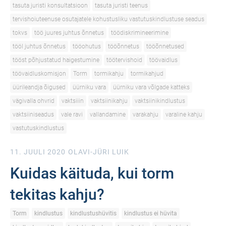
tasuta juristi konsultatsioon
tasuta juristi teenus
tervishoiuteenuse osutajatele kohustusliku vastutuskindlustuse seadus
tokvs
töö juures juhtus õnnetus
töödiskrimineerimine
tööl juhtus õnnetus
tööohutus
tööõnnetus
tööõnnetused
tööst põhjustatud haigestumine
töötervishoid
töövaidlus
töövaidluskomisjon
Torm
tormikahju
tormikahjud
üürileandja õigused
üürniku vara
üürniku vara võlgade katteks
vägivalla ohvrid
vaktsiiin
vaktsiinikahju
vaktsiinikindlustus
vaktsiiniseadus
vale ravi
vallandamine
varakahju
varaline kahju
vastutuskindlustus
11. JUULI 2020
OLAVI-JÜRI LUIK
Kuidas käituda, kui torm
tekitas kahju?
Torm
kindlustus
kindlustushüvitis
kindlustus ei hüvita