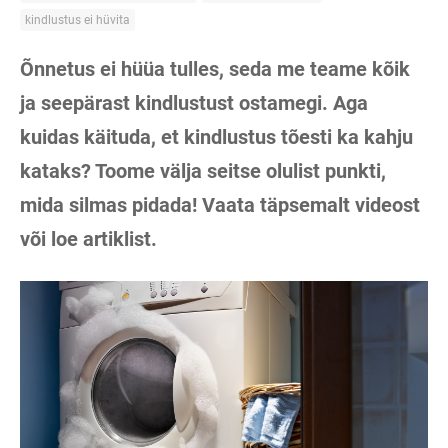
kindlustus ei hüvita
Õnnetus ei hüüa tulles, seda me teame kõik
ja seepärast kindlustust ostamegi. Aga
kuidas käituda, et kindlustus tõesti ka kahju
kataks? Toome välja seitse olulist punkti,
mida silmas pidada! Vaata täpsemalt videost
või loe artiklist.