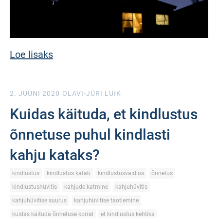
Loe lisaks
2. JUUNI 2020
OLAVI-JÜRI LUIK
Kuidas käituda, et kindlustus
õnnetuse puhul kindlasti
kahju kataks?
kindlustus
kindlustus katab
kindlustusvaidlus
õnnetus
kindlustushüvitis
kahjude katmine
kahjuhüvitis
kahjuhüvitise suurus
kahjuhüvitise taotlemine
kuidas käituda õnnetuse korral
et kindlustus kehtiks