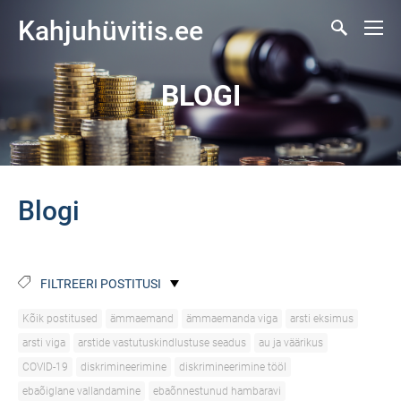
Kahjuhüvitis.ee
BLOGI
Blogi
FILTREERI POSTITUSI
Kõik postitused
ämmaemand
ämmaemanda viga
arsti eksimus
arsti viga
arstide vastutuskindlustuse seadus
au ja väärikus
COVID-19
diskrimineerimine
diskrimineerimine tööl
ebaõiglane vallandamine
ebaõnnestunud hambaravi