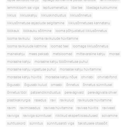
lapse tekitatud kahju
lapsega suhtlemine pärast lahutust
lemmikloom
lemmikloom sai viga
lepitusmenetlus
libe tee
libedaga kukkumine
liiklus
liikluskahju
liikluskindlustus
liiklusõnnetus
liiklusõnnetuse asjaolude selgitamine
liiklusõnnetuses kannatanu
löökauk
löökauku sõitmine
looma põhjustatud liiklusõnnetus
looma ravikulu
looma ravikulude hüvitamine
looma ravikulude katmine
loomad teel
loomaga liiklusõnnetus
mainekahju
mees peksab
metsloomad
mittevaraline kahju
moraal
moraalne kahju
moraalne kahju tööõnnetuse puhul
moraalne kahju vigastuse puhul
moraalse kahju hüvitamine
moraalse kahju hüvitis
moraalse kahju nõue
ohvriabi
ohvriabifond
õigusabi
õigusabi kulud
omaabi
õnnetus
õnnetus sünnitusel
õnnetus tööl
patsiendikindlustus
perevägivald
perevägivalla ohver
plastikakirurgia
rasedus
ravi
ravikulud
ravikulude hüvitamine
ravim
ravimiseadus
ravivea hüvitamine
ravivea hüvitis
ravivead
raviviga
raviviga sünnitusel
riiklikud ekspertiisiasutused
solvamine
suhtluskord
sünnitus
sünnitusarsti viga
takistusele otsasõit