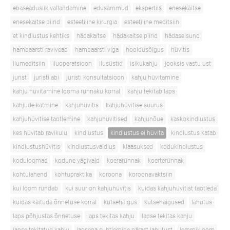
ebaseaduslik vallandamine
edusammud
ekspertiis
enesekaitse
enesekaitse piirid
esteetiline kirurgia
esteetiline meditsiin
et kindlustus kehtiks
hädakaitse
hädakaitse piirid
hädaseisund
hambaarsti ravivead
hambaarsti viga
hooldusõigus
hüvitis
ilumeditsiin
iluoperatsioon
ilusüstid
isikukahju
jooksis vastu ust
jurist
juristi abi
juristi konsultatsioon
kahju hüvitamine
kahju hüvitamine looma rünnaku korral
kahju tekitab laps
kahjude katmine
kahjuhüvitis
kahjuhüvitise suurus
kahjuhüvitise taotlemine
kahjuhüvitised
kahjunõue
kaskokindlustus
kes hüvitab ravikulu
kindlustus
kindlustus ei hüvita
kindlustus katab
kindlustushüvitis
kindlustusvaidlus
klaasuksed
kodukindlustus
koduloomad
kodune vägivald
koerarünnak
koerterünnak
kohtulahend
kohtupraktika
koroona
koroonavaktsiin
kui loom ründab
kui suur on kahjuhüvitis
kuidas kahjuhüvitist taotleda
kuidas käituda õnnetuse korral
kutsehaigus
kutsehaigused
lahutus
laps põhjustas õnnetuse
laps tekitas kahju
lapse tekitas kahju