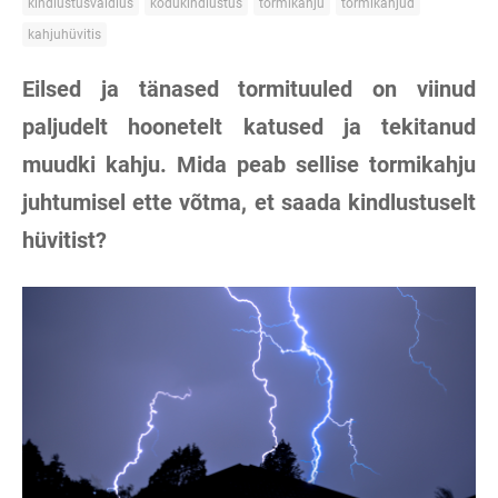
kindlustusvaidlus
kodukindlustus
tormikahju
tormikahjud
kahjuhüvitis
Eilsed ja tänased tormituuled
on viinud
paljudelt hoonetelt katused ja tekitanud
muudki kahju. Mida peab sellise tormikahju
juhtumisel ette võtma, et saada kindlustuselt
hüvitist?