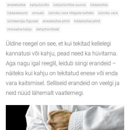
enesekaitse
kahjuhüvitis
kahjuhüvitise suurus
hädakaitse
hädaseisund
omaabi
üürniku vara võlgade katteks
üürniku vara
üürileandja õigused
enesekaitse piirid
hädakaitse piirid
moraalne kahju
kahjuhüvitised
Üldine reegel on see, et kui tekitad kellelegi
kannatusi või kahju, pead need ka hüvitama.
Aga nagu igal reeglil, leidub siingi erandeid –
näiteks kui kahju on tekitatud enese või enda
vara kaitsmisel. Selliseid erandeid on veelgi ja
neid nüüd lähemalt vaatlemegi.