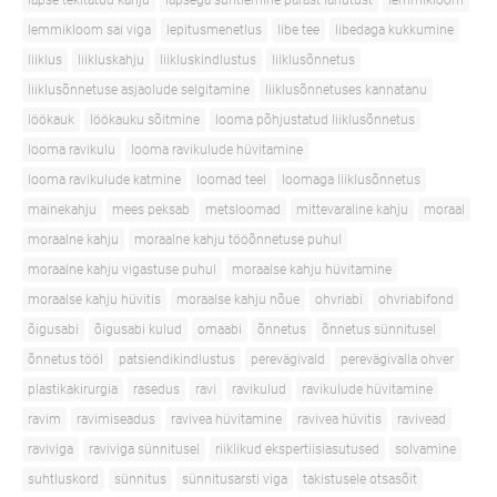
lapse tekitatud kahju
lapsega suhtlemine pärast lahutust
lemmikloom
lemmikloom sai viga
lepitusmenetlus
libe tee
libedaga kukkumine
liiklus
liikluskahju
liikluskindlustus
liiklusõnnetus
liiklusõnnetuse asjaolude selgitamine
liiklusõnnetuses kannatanu
löökauk
löökauku sõitmine
looma põhjustatud liiklusõnnetus
looma ravikulu
looma ravikulude hüvitamine
looma ravikulude katmine
loomad teel
loomaga liiklusõnnetus
mainekahju
mees peksab
metsloomad
mittevaraline kahju
moraal
moraalne kahju
moraalne kahju tööõnnetuse puhul
moraalne kahju vigastuse puhul
moraalse kahju hüvitamine
moraalse kahju hüvitis
moraalse kahju nõue
ohvriabi
ohvriabifond
õigusabi
õigusabi kulud
omaabi
õnnetus
õnnetus sünnitusel
õnnetus tööl
patsiendikindlustus
perevägivald
perevägivalla ohver
plastikakirurgia
rasedus
ravi
ravikulud
ravikulude hüvitamine
ravim
ravimiseadus
ravivea hüvitamine
ravivea hüvitis
ravivead
raviviga
raviviga sünnitusel
riiklikud ekspertiisiasutused
solvamine
suhtluskord
sünnitus
sünnitusarsti viga
takistusele otsasõit