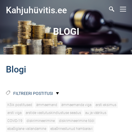
Kahjuhüvitis.ee
BLOGI
Blogi
FILTREERI POSTITUSI
Kõik postitused
ämmaemand
ämmaemanda viga
arsti eksimus
arsti viga
arstide vastutuskindlustuse seadus
au ja väärikus
COVID-19
diskrimineerimine
diskrimineerimine tööl
ebaõiglane vallandamine
ebaõnnestunud hambaravi