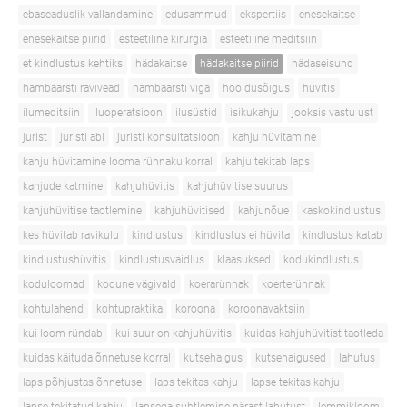
ebaseaduslik vallandamine
edusammud
ekspertiis
enesekaitse
enesekaitse piirid
esteetiline kirurgia
esteetiline meditsiin
et kindlustus kehtiks
hädakaitse
hädakaitse piirid
hädaseisund
hambaarsti ravivead
hambaarsti viga
hooldusõigus
hüvitis
ilumeditsiin
iluoperatsioon
ilusüstid
isikukahju
jooksis vastu ust
jurist
juristi abi
juristi konsultatsioon
kahju hüvitamine
kahju hüvitamine looma rünnaku korral
kahju tekitab laps
kahjude katmine
kahjuhüvitis
kahjuhüvitise suurus
kahjuhüvitise taotlemine
kahjuhüvitised
kahjunõue
kaskokindlustus
kes hüvitab ravikulu
kindlustus
kindlustus ei hüvita
kindlustus katab
kindlustushüvitis
kindlustusvaidlus
klaasuksed
kodukindlustus
koduloomad
kodune vägivald
koerarünnak
koerterünnak
kohtulahend
kohtupraktika
koroona
koroonavaktsiin
kui loom ründab
kui suur on kahjuhüvitis
kuidas kahjuhüvitist taotleda
kuidas käituda õnnetuse korral
kutsehaigus
kutsehaigused
lahutus
laps põhjustas õnnetuse
laps tekitas kahju
lapse tekitas kahju