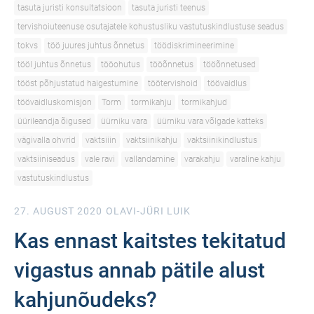
tasuta juristi konsultatsioon
tasuta juristi teenus
tervishoiuteenuse osutajatele kohustusliku vastutuskindlustuse seadus
tokvs
töö juures juhtus õnnetus
töödiskrimineerimine
tööl juhtus õnnetus
tööohutus
tööõnnetus
tööõnnetused
tööst põhjustatud haigestumine
töötervishoid
töövaidlus
töövaidluskomisjon
Torm
tormikahju
tormikahjud
üürileandja õigused
üürniku vara
üürniku vara võlgade katteks
vägivalla ohvrid
vaktsiiin
vaktsiinikahju
vaktsiinikindlustus
vaktsiiniseadus
vale ravi
vallandamine
varakahju
varaline kahju
vastutuskindlustus
27. AUGUST 2020
OLAVI-JÜRI LUIK
Kas ennast kaitstes tekitatud
vigastus annab pätile alust
kahjunõudeks?