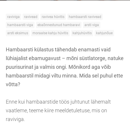
raviviga
ravivead
ravivea hüvitis
hambaarsti ravivead
hambaarsti viga
ebaõnnestunud hambaravi
arsti viga
arsti eksimus
moraalse kahju hüvitis
kahjuhüvitis
kahjunõue
Hambaarsti külastus tähendab enamasti vaid
lühiajalist ebamugavust – mõni süstlatorge, natuke
puurisurinat ja valmis ongi. Mõnikord aga võib
hambaarstil midagi viltu minna. Mida sel puhul ette
võtta?
Enne kui hambaarstide töös juhtunut lähemalt
vaatleme, teeme kiire meeldetuletuse, mis on
raviviga.