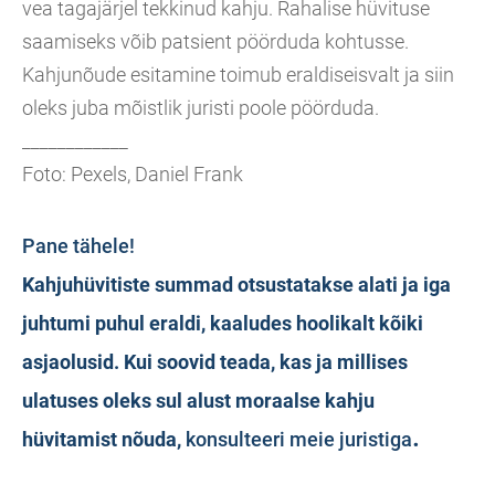
vea tagajärjel tekkinud kahju. Rahalise hüvituse
saamiseks võib patsient pöörduda kohtusse.
Kahjunõude esitamine toimub eraldiseisvalt ja siin
oleks juba mõistlik juristi poole pöörduda.
____________
Foto: Pexels, Daniel Frank
Pane tähele!
Kahjuhüvitiste summad otsustatakse alati ja iga
juhtumi puhul eraldi, kaaludes hoolikalt kõiki
asjaolusid. Kui soovid teada, kas ja millises
ulatuses oleks sul alust moraalse kahju
.
hüvitamist nõuda,
konsulteeri meie juristiga