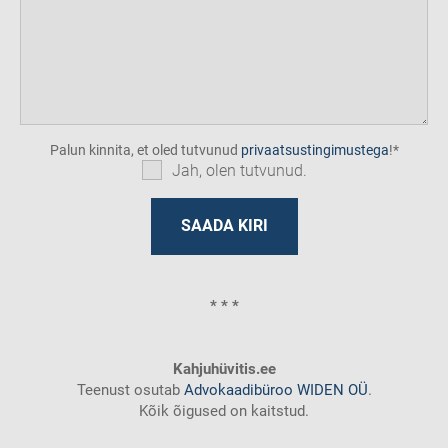
Palun kinnita, et oled tutvunud
privaatsustingimustega
!
Jah, olen tutvunud.
* * *
Kahjuhüvitis.ee
Teenust osutab
Advokaadibüroo WIDEN OÜ
.
Kõik õigused on kaitstud.