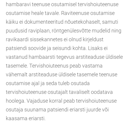
hambaravi teenuse osutamisel tervishoiuteenuse
osutamise heale tavale. Raviteenuse osutamise
käiku ei dokumenteeritud nõuetekohaselt, samuti
puudusid raviplaan, röntgenülesvõtte mudelid ning
ravikaardi sissekannetes ei olnud kirjeldust
patsiendi soovide ja seisundi kohta. Lisaks ei
vastanud hambaarsti tegevus arstiteaduse üldisele
tasemele. Tervishoiuteenus peab vastama
vähemalt arstiteaduse üldisele tasemele teenuse
osutamise ajal ja seda tuleb osutada
tervishoiuteenuse osutajalt tavaliselt oodatava
hoolega. Vajaduse korral peab tervishoiuteenuse
osutaja suunama patsiendi eriarsti juurde või
kaasama eriarsti.