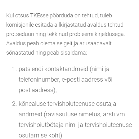
Kui otsus TKEsse pöörduda on tehtud, tuleb
komisjonile esitada allkirjastatud avaldus tehtud
protseduuri ning tekkinud probleemi kirjeldusega.
Avaldus peab olema selgelt ja arusaadavalt
sõnastatud ning peab sisaldama:
patsiendi kontaktandmeid (nimi ja
telefoninumber, e-posti aadress või
postiaadress);
kõnealuse tervishoiuteenuse osutaja
andmeid (raviasutuse nimetus, arsti vm
tervishoiutöötaja nimi ja tervishoiuteenuse
osutamise koht);