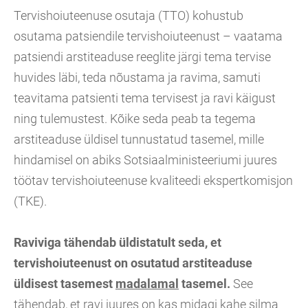
Tervishoiuteenuse osutaja (TTO) kohustub
osutama patsiendile tervishoiuteenust – vaatama
patsiendi arstiteaduse reeglite järgi tema tervise
huvides läbi, teda nõustama ja ravima, samuti
teavitama patsienti tema tervisest ja ravi käigust
ning tulemustest. Kõike seda peab ta tegema
arstiteaduse üldisel tunnustatud tasemel, mille
hindamisel on abiks Sotsiaalministeeriumi juures
töötav tervishoiuteenuse kvaliteedi ekspertkomisjon
(TKE).
Raviviga tähendab üldistatult seda, et
tervishoiuteenust on osutatud arstiteaduse
üldisest tasemest
madalamal
tasemel.
See
tähendab, et ravi juures on kas midagi kahe silma