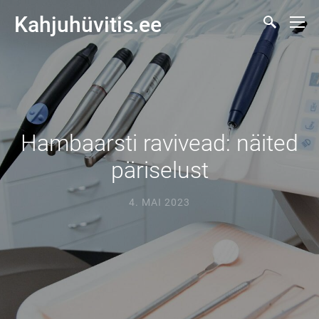
Kahjuhüvitis.ee
Hambaarsti ravivead: näited
päriselust
4. MAI 2023