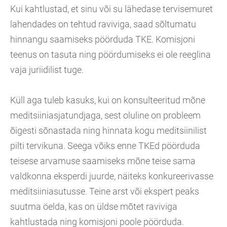
Kui kahtlustad, et sinu või su lähedase tervisemuret
lahendades on tehtud raviviga, saad sõltumatu
hinnangu saamiseks pöörduda TKE. Komisjoni
teenus on tasuta ning pöördumiseks ei ole reeglina
vaja juriidilist tuge.
Küll aga tuleb kasuks, kui on konsulteeritud mõne
meditsiiniasjatundjaga, sest oluline on probleem
õigesti sõnastada ning hinnata kogu meditsiinilist
pilti tervikuna. Seega võiks enne TKEd pöörduda
teisese arvamuse saamiseks mõne teise sama
valdkonna eksperdi juurde, näiteks konkureerivasse
meditsiiniasutusse. Teine arst või ekspert peaks
suutma öelda, kas on üldse mõtet raviviga
kahtlustada ning komisjoni poole pöörduda.