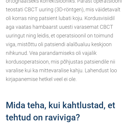
ortognaatseks korrektsiooniks. Pärast operatsiooni
teostati CBCT uuring (3D-röntgen), mis väidetavalt
oli korras ning patsient lubati koju. Kordusvisiidil
aga vaatas hambaarst uuesti varasemat CBCT
uuringut ning leidis, et operatsioonil on toimund
viga, mistõttu oli patsiendi alalõualuu keskjoon
nihkunud. Vea parandamiseks oli vajalik
kordusoperatsioon, mis põhjustas patsiendile nii
varalise kui ka mittevaralise kahju. Lahendust loo
kirjapanemise hetkel veel ei ole.
Mida teha, kui kahtlustad, et
tehtud on raviviga?