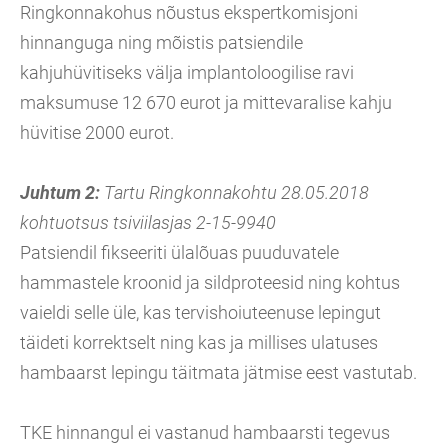
Ringkonnakohus nõustus ekspertkomisjoni
hinnanguga ning mõistis patsiendile
kahjuhüvitiseks välja implantoloogilise ravi
maksumuse 12 670 eurot ja mittevaralise kahju
hüvitise 2000 eurot.
Juhtum 2:
Tartu Ringkonnakohtu 28.05.2018
kohtuotsus tsiviilasjas 2-15-9940
Patsiendil fikseeriti ülalõuas puuduvatele
hammastele kroonid ja sildproteesid ning kohtus
vaieldi selle üle, kas tervishoiuteenuse lepingut
täideti korrektselt ning kas ja millises ulatuses
hambaarst lepingu täitmata jätmise eest vastutab.
TKE hinnangul ei vastanud hambaarsti tegevus