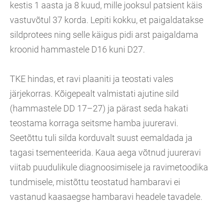
kestis 1 aasta ja 8 kuud, mille jooksul patsient käis
vastuvõtul 37 korda. Lepiti kokku, et paigaldatakse
sildprotees ning selle käigus pidi arst paigaldama
kroonid hammastele D16 kuni D27.
TKE hindas, et ravi plaaniti ja teostati vales
järjekorras. Kõigepealt valmistati ajutine sild
(hammastele DD 17–27) ja pärast seda hakati
teostama korraga seitsme hamba juureravi.
Seetõttu tuli silda korduvalt suust eemaldada ja
tagasi tsementeerida. Kaua aega võtnud juureravi
viitab puudulikule diagnoosimisele ja ravimetoodika
tundmisele, mistõttu teostatud hambaravi ei
vastanud kaasaegse hambaravi headele tavadele.