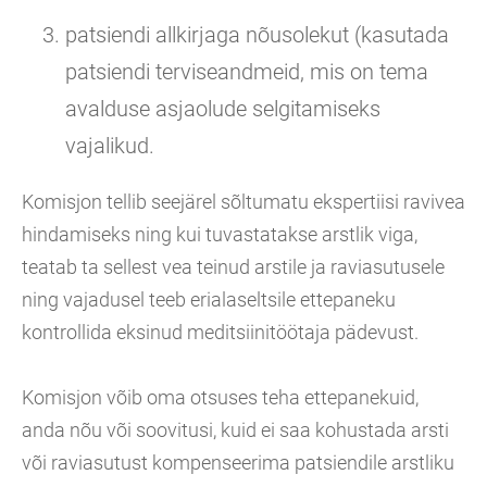
patsiendi allkirjaga nõusolekut (kasutada
patsiendi terviseandmeid, mis on tema
avalduse asjaolude selgitamiseks
vajalikud.
Komisjon tellib seejärel sõltumatu ekspertiisi ravivea
hindamiseks ning kui tuvastatakse arstlik viga,
teatab ta sellest vea teinud arstile ja raviasutusele
ning vajadusel teeb erialaseltsile ettepaneku
kontrollida eksinud meditsiinitöötaja pädevust.
Komisjon võib oma otsuses teha ettepanekuid,
anda nõu või soovitusi, kuid ei saa kohustada arsti
või raviasutust kompenseerima patsiendile arstliku