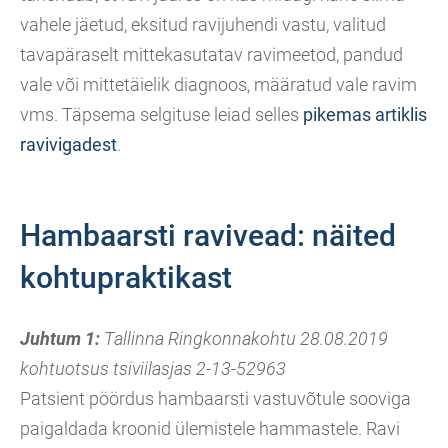
vahele jäetud, eksitud ravijuhendi vastu, valitud
tavapäraselt mittekasutatav ravimeetod, pandud
vale või mittetäielik diagnoos, määratud vale ravim
vms. Täpsema selgituse leiad selles
pikemas artiklis
ravivigadest
.
Hambaarsti ravivead: näited
kohtupraktikast
Juhtum 1:
Tallinna Ringkonnakohtu 28.08.2019
kohtuotsus tsiviilasjas 2-13-52963
Patsient pöördus hambaarsti vastuvõtule sooviga
paigaldada kroonid ülemistele hammastele. Ravi