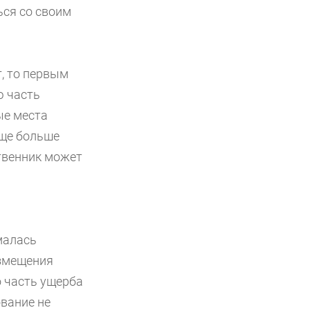
ься со своим
г, то первым
ю часть
ые места
еще больше
ственник может
омалась
озмещения
о часть ущерба
ование не