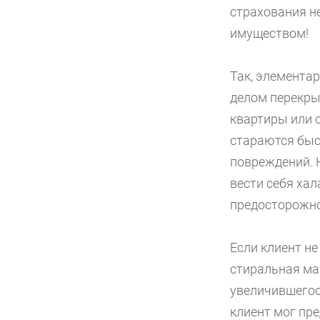
страхования н
имуществом!
Так, элементар
делом перекры
квартиры или 
стараются быс
повреждений. 
вести себя ха
предосторожно
Если клиент не
стиральная ма
увеличившегос
клиент мог пре