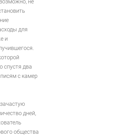
возможно, не
становить
ание
асходы для
е и
лучившегося.
которой
о спустя два
аписям с камер
и зачастую
ичество дней,
хователь
ового общества