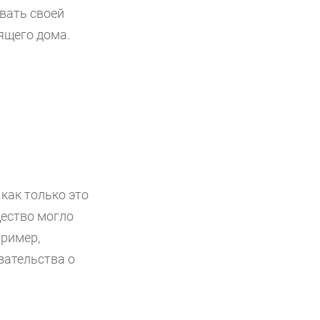
овать своей
ящего дома.
как только это
щество могло
пример,
зательства о