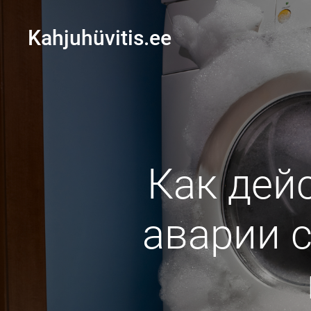
Kahjuhüvitis.ee
Как дей
аварии 