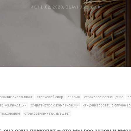
ИЮНЬ 02, 2020
,
OLAVI-JÜRI LUIK
ование охватывает
страховой спор
авария
страховое возмещение
п
ер компенсации
ходатайство о компенсации
как действовать в случае а
страхование
страхование не возмещает
, она сама приходит – это мы все знаем и име