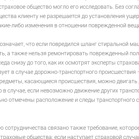
страховое общество могло его исследовать. Без согл
щества клиенту не разрешается до установления уще
акие-либо изменения в отношении поврежденной вещ
 означает, что если повредился шланг стиральной ма
ть, а также нельзя ремонтировать поврежденный пол
седа снизу до того, как их осмотрят эксперты страхов
вует в случае дорожно-транспортного происшествия 
предметы, касающиеся происшествия, можно двигать
о в случае, если невозможно движение других трансп
ьно отмечены расположение и следы транспортного с
ю сотрудничества связано также требование, которо
траховые общества: если наступает страховой случай