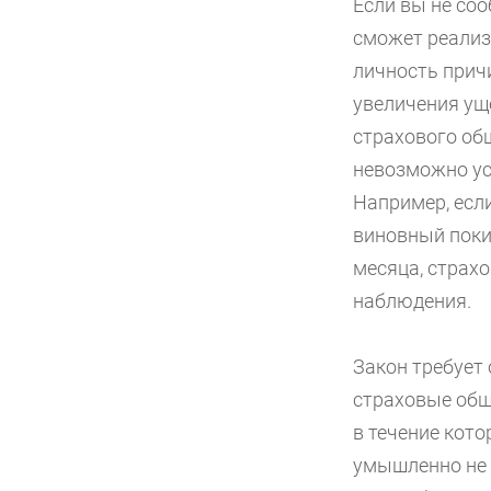
Если вы не со
сможет реализ
личность прич
увеличения ущ
страхового об
невозможно ус
Например, есл
виновный поки
месяца, страх
наблюдения.
Закон требует 
страховые общ
в течение кото
умышленно не 