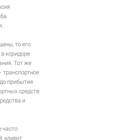
асия
рба
и.
шины, то его
 в коридоре
ания. Тот же
– транспортное
 до прибытия
ортных средств
редства и
е часто
, клиент