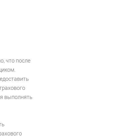
, что после
щиком.
редоставить
трахового
ия выполнять
ть
рахового