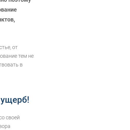
ование
ктов,
тье, от
ование тем не
твовать в
 ущерб!
со своей
вора