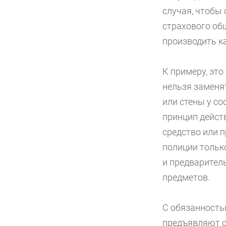
случая, чтобы 
страхового об
производить к
К примеру, это
нельзя заменя
или стены у со
принцип дейст
средство или 
полиции тольк
и предварител
предметов.
С обязанность
предъявляют с