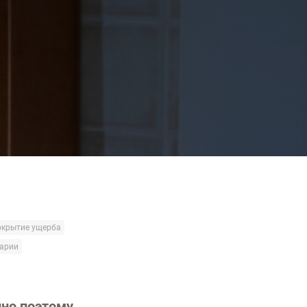
окрытие ущерба
варии
нно поэтому