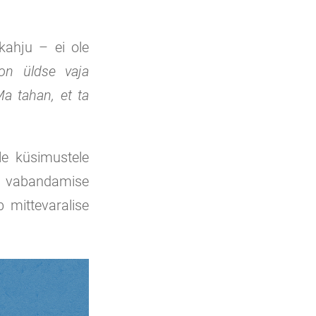
kahju – ei ole
on üldse vaja
Ma tahan, et ta
e küsimustele
on vabandamise
b mittevaralise