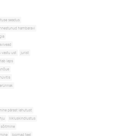
stuse seadus
nnestunud hambaravi
gia
avivead
s vastu ust
jurist
itab laps
unõue
hüvitis
terünnak
mine pärast lahutust
ahju
liikluskindlustus
 sõitmine
tmine
loomad teel