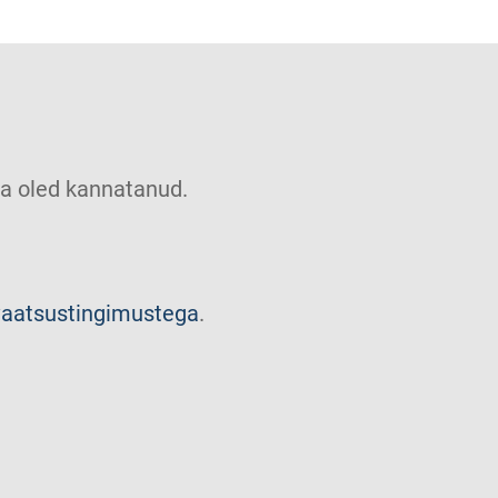
u sa oled kannatanud.
vaatsustingimustega
.