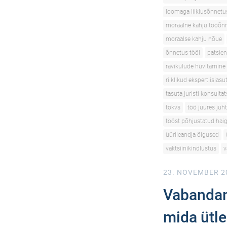
loomaga liiklusõnnetu
moraalne kahju tööõn
moraalse kahju nõue
õnnetus tööl
patsien
ravikulude hüvitamine
riiklikud ekspertiisias
tasuta juristi konsulta
tokvs
töö juures juh
tööst põhjustatud hai
üürileandja õigused
vaktsiinikindlustus
v
23. NOVEMBER 2
Vabandami
mida ütl