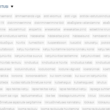
ITUSI
maemand
ämmaemanda viga
arsti eksimus
arsti viga
arstide vastutuskindlu
-19
diskrimineerimine
diskrimineerimine tööl
ebaõiglane vallandamine
ebaõ
mine
edusammud
ekspertiis
enesekaitse
enesekaitse piirid
esteetiline kirur
et kindlustus kehtiks
hädakaitse
hädakaitse piirid
hädaseisund
hambaarsti r
ldusõigus
hüvitis
ilumeditsiin
iluoperatsioon
ilusüstid
isikukahju
jooksi
sultatsioon
kahju hüvitamine
kahju hüvitamine looma rünnaku korral
kahju tek
juhüvitis
kahjuhüvitise suurus
kahjuhüvitise taotlemine
kahjuhüvitised
kahj
 hüvitab ravikulu
kindlustus
kindlustus ei hüvita
kindlustus katab
kindlustus
aasuksed
kodukindlustus
koduloomad
kodune vägivald
koerarünnak
koer
aktika
koroona
koroonavaktsiin
kui loom ründab
kui suur on kahjuhüvitis
aotleda
kuidas käituda õnnetuse korral
kutsehaigus
kutsehaigused
lahutus
se
laps tekitas kahju
lapse tekitas kahju
lapse tekitatud kahju
lapsega suhtle
loom sai viga
lepitusmenetlus
libe tee
libedaga kukkumine
liiklus
liiklusk
usõnnetuse asjaolude selgitamine
liiklusõnnetuses kannatanu
löökauk
löökauku
klusõnnetus
looma ravikulu
looma ravikulude hüvitamine
looma ravikulude ka