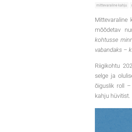
mittevaraline kahju
Mittevaraline
mõõdetav num
kohtusse minn
vabandaks – k
Riigikohtu 20
selge ja olul
õiguslik roll 
kahju hüvitist.