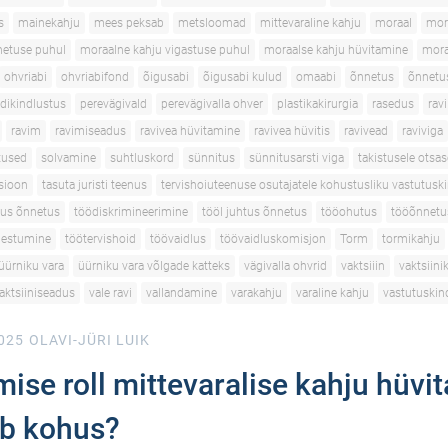
s
mainekahju
mees peksab
metsloomad
mittevaraline kahju
moraal
mor
netuse puhul
moraalne kahju vigastuse puhul
moraalse kahju hüvitamine
mora
ohvriabi
ohvriabifond
õigusabi
õigusabi kulud
omaabi
õnnetus
õnnetu
dikindlustus
perevägivald
perevägivalla ohver
plastikakirurgia
rasedus
ravi
ravim
ravimiseadus
ravivea hüvitamine
ravivea hüvitis
ravivead
raviviga
utused
solvamine
suhtluskord
sünnitus
sünnitusarsti viga
takistusele otsas
tsioon
tasuta juristi teenus
tervishoiuteenuse osutajatele kohustusliku vastutusk
tus õnnetus
töödiskrimineerimine
tööl juhtus õnnetus
tööohutus
tööõnnetu
gestumine
töötervishoid
töövaidlus
töövaidluskomisjon
Torm
tormikahju
üürniku vara
üürniku vara võlgade katteks
vägivalla ohvrid
vaktsiiin
vaktsiini
aktsiiniseadus
vale ravi
vallandamine
varakahju
varaline kahju
vastutuskin
025
OLAVI-JÜRI LUIK
se roll mittevaralise kahju hüvit
eb kohus?