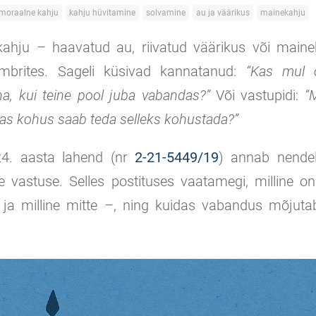
moraalne kahju
kahju hüvitamine
solvamine
au ja väärikus
mainekahju
 kahju – haavatud au, riivatud väärikus või maine
brites. Sageli küsivad kannatanud:
“Kas mul 
a, kui teine pool juba vabandas?”
Või vastupidi:
“
as kohus saab teda selleks kohustada?”
24. aasta lahend (nr
2-21-5449/19
) annab nendel
ise vastuse. Selles postituses vaatamegi, milline 
– ja milline mitte –, ning kuidas vabandus mõjuta