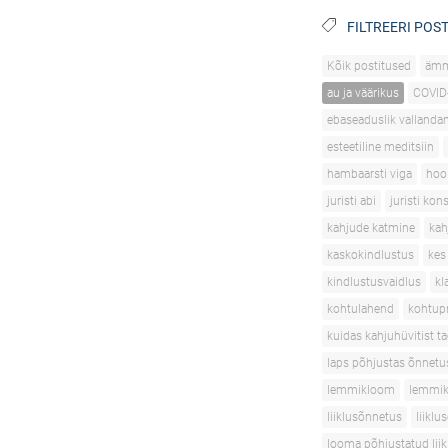
FILTREERI POST
Kõik postitused
äm
au ja väärikus
COVID
ebaseaduslik vallanda
esteetiline meditsiin
hambaarsti viga
hoo
juristi abi
juristi kon
kahjude katmine
kah
kaskokindlustus
kes
kindlustusvaidlus
kl
kohtulahend
kohtupr
kuidas kahjuhüvitist t
laps põhjustas õnnetu
lemmikloom
lemmik
liiklusõnnetus
liikl
looma põhjustatud lii