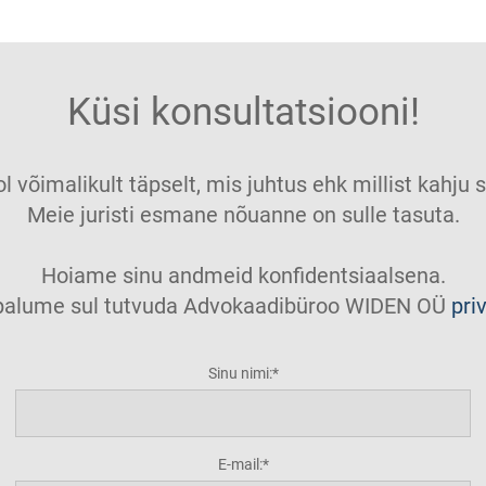
Küsi konsultatsiooni!
ol võimalikult täpselt, mis juhtus ehk millist kahj
Meie juristi esmane nõuanne on sulle tasuta.
Hoiame sinu andmeid konfidentsiaalsena.
t palume sul tutvuda Advokaadibüroo WIDEN OÜ
pri
Sinu nimi:
E-mail: