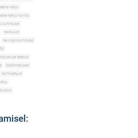
aalne kahju
alse kahju hüvitis
s sünnitusel
ravikulud
raviviga sünnitusel
õit
indlustuse seadus
s
tööõnnetused
tormikahjud
kahju
dlustus
amisel: